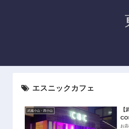
エスニックカフェ
【武
武蔵小山・西小山
C
お店