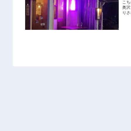
こち
奥沢
りさ