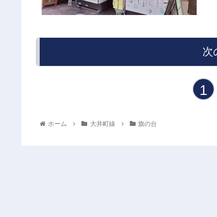
次
1
ホーム
大井町線
旗の台