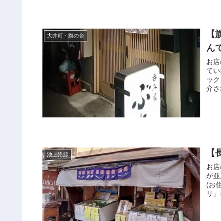
【
大井町 - 旗の台
ん
お店
てい
ック
介さ
【
池上沿線
お店
が並
(お
リ」