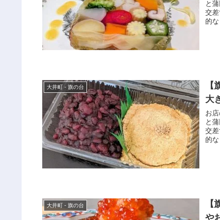
と蒲
交差
的な
【
大井町 - 旗の台
大
お店
と蒲
交差
的な
【
大井町 - 旗の台
や