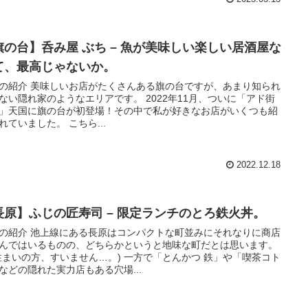
旗の台】呑み屋 ぶち – 魚が美味しい楽しい居酒屋な
て、最高じゃないか。
の紹介 美味しいお店がたくさんある旗の台ですが、あまり知られ
ない隠れ家のようなエリアです。 2022年11月、ついに「アド街
」天国に旗の台が初登場！その中で私が好きなお店がいくつも紹
れていました。 こちら...
2022.12.18
長原】ふじの匠寿司 – 限定ランチのとろ鉄火丼。
の紹介 池上線にある長原はコンパクトな町並みにそれなりに商店
んではいるものの、どちらかというと地味な町だとは思います。
住まいの方、すいません…。) 一方で「とんかつ 鉄」や「喫茶コト
などの隠れた実力店もある穴場...