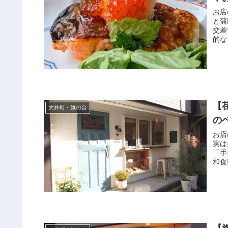
お店
と蒲
交差
的な
【荏
大井町 - 旗の台
の
お店
実は
「手
和食部