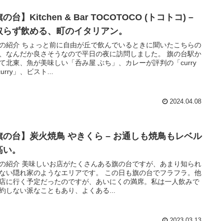
の台】Kitchen & Bar TOCOTOCO (トコトコ) –
取らず飲める、町のイタリアン。
の紹介 ちょっと前に自由が丘で飲んでいるときに聞いたこちらの
、なんだか良さそうなので平日の夜に訪問しました。 旗の台駅か
て北東、魚が美味しい「呑み屋 ぶち」、カレーが評判の「curry
 curry」、ビスト...
2024.04.08
旗の台】炭火焼鳥 やきくら – お通しも焼鳥もレベル
高い。
の紹介 美味しいお店がたくさんある旗の台ですが、あまり知られ
ない隠れ家のようなエリアです。 この日も旗の台でフラフラ。他
店に行く予定だったのですが、あいにくの満席。私は一人飲みで
約しない派なこともあり、よくある...
2023.03.13