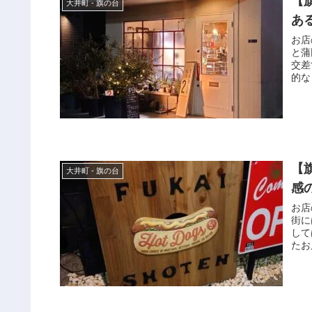
【旗
大井町 - 旗の台
あ
お店
と蒲
交差
的な
【旗
大井町 - 旗の台
感
お店
街に
して
たお