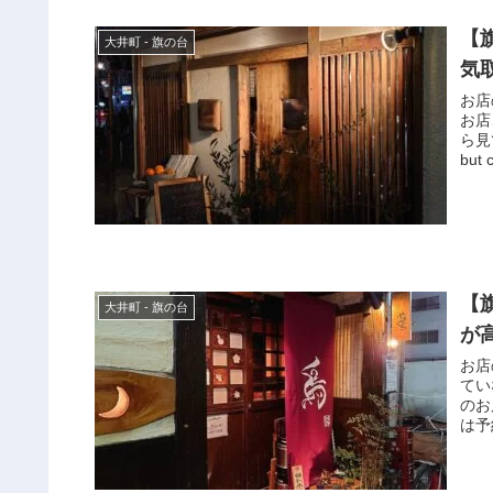
【旗
大井町 - 旗の台
気
お店
お店
ら見
but
【
大井町 - 旗の台
が
お店
てい
のお
は予