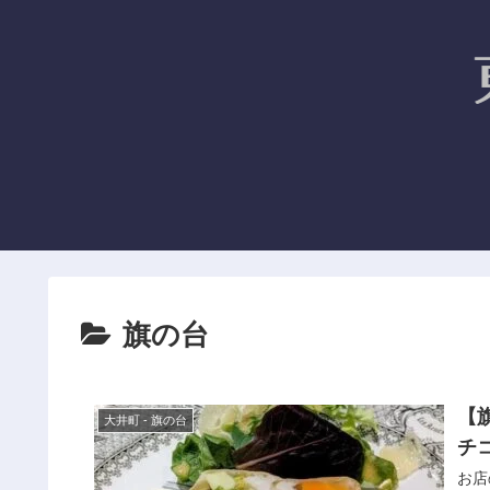
旗の台
【旗
大井町 - 旗の台
チ
お店