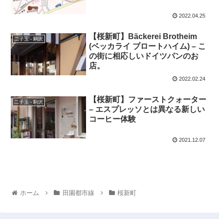
2022.04.25
【桜新町】Bäckerei Brotheim
二子玉 - 駒沢
(ベッカライ ブロートハイム) – こ
の街に相応しいドイツパンのお
店。
2022.02.24
【桜新町】ファーストクォーター
二子玉 - 駒沢
– エスプレッソとは異なる新しい
コーヒー体験
2021.12.07
ホーム
田園都市線
桜新町