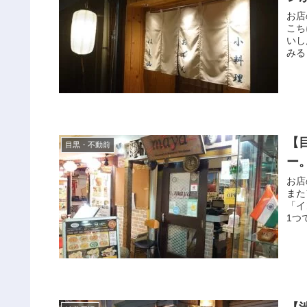
お店
こち
いし
みる
【
目黒・不動前
ー
お店
また
「イ
1つ