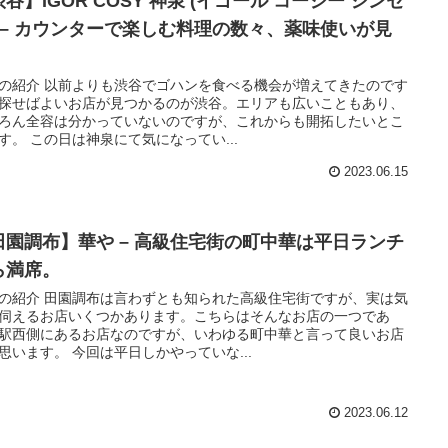
谷】IGOR COSY 神泉 (イゴール コージー シンセ
) – カウンターで楽しむ料理の数々、薬味使いが見
。
の紹介 以前よりも渋谷でゴハンを食べる機会が増えてきたのです
探せばよいお店が見つかるのが渋谷。エリアも広いこともあり、
ろん全容は分かっていないのですが、これからも開拓したいとこ
す。 この日は神泉にて気になってい...
2023.06.15
田園調布】華や – 高級住宅街の町中華は平日ランチ
ら満席。
の紹介 田園調布は言わずとも知られた高級住宅街ですが、実は気
伺えるお店いくつかあります。こちらはそんなお店の一つであ
駅西側にあるお店なのですが、いわゆる町中華と言って良いお店
思います。 今回は平日しかやっていな...
2023.06.12