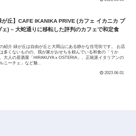
が丘】CAFE IKANIKA PRIVE (カフェ イカニカ プ
ヴェ) – 大蛇通りに移転した評判のカフェで和定食
。
の紹介 緑が丘は自由が丘と大岡山にある静かな住宅街です。 お店
は多くないものの、我が家がおせちを頼んでいる和食の「うか
、大人の居酒屋「HIRAKUYA x OSTERIA」、正統派イタリアンの
ルニーチェ」など魅...
2023.06.01