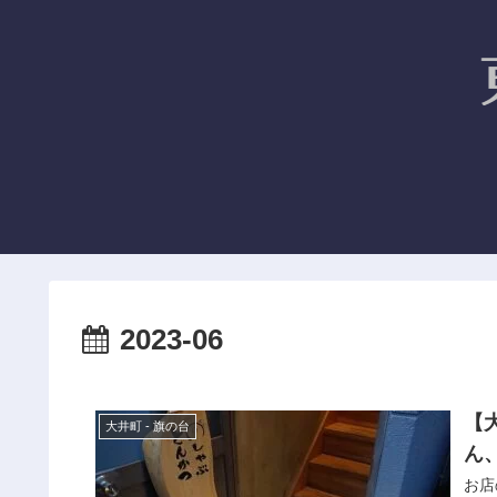
2023-06
【
大井町 - 旗の台
ん
お店