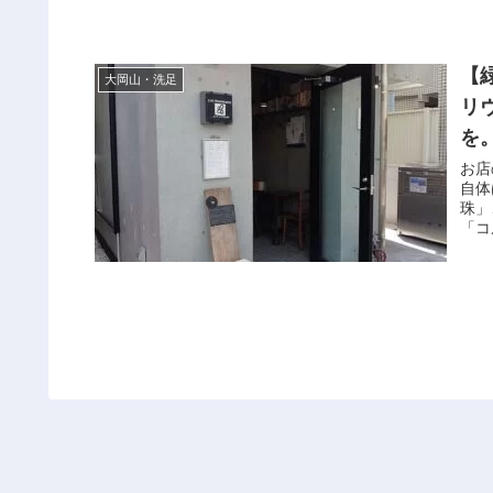
【緑
大岡山・洗足
リ
を
お店
自体
珠」
「コ