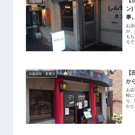
【渋
渋谷周辺
ン
事
お店
が、
もち
ろで
【
田園調布・多摩川
か
お店
軽に
り、
かと