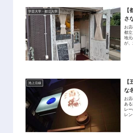
【都
学芸大学・都立大学
さ
お店
都立
地元
が、
【
池上沿線
な
お店
ある
レー
レン