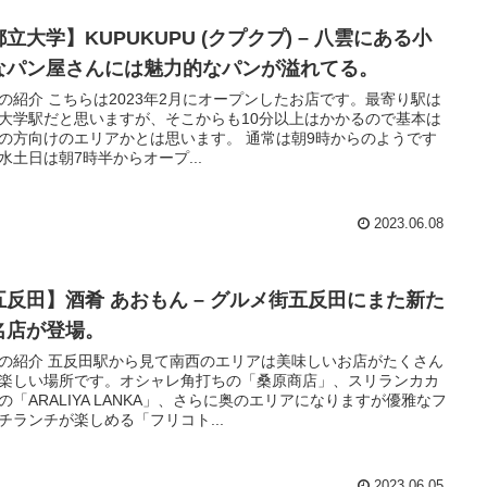
立大学】KUPUKUPU (クプクプ) – 八雲にある小
なパン屋さんには魅力的なパンが溢れてる。
の紹介 こちらは2023年2月にオープンしたお店です。最寄り駅は
大学駅だと思いますが、そこからも10分以上はかかるので基本は
の方向けのエリアかとは思います。 通常は朝9時からのようです
水土日は朝7時半からオープ...
2023.06.08
五反田】酒肴 あおもん – グルメ街五反田にまた新た
名店が登場。
の紹介 五反田駅から見て南西のエリアは美味しいお店がたくさん
楽しい場所です。オシャレ角打ちの「桑原商店」、スリランカカ
の「ARALIYA LANKA」、さらに奥のエリアになりますが優雅なフ
チランチが楽しめる「フリコト...
2023.06.05