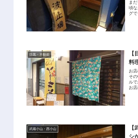
まだ
頃な
グで
【
目黒・不動前
料
お店
その
ルで
お店
【
武蔵小山・西小山
シ