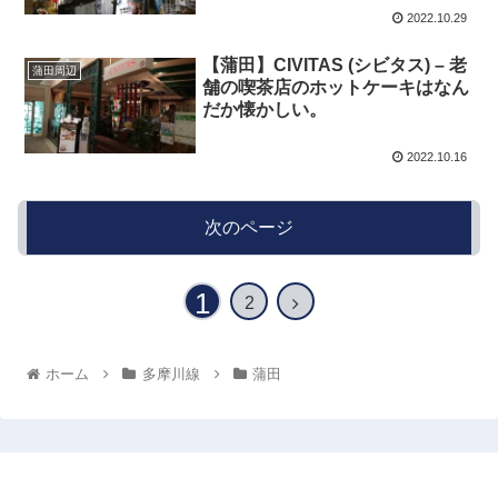
2022.10.29
【蒲田】CIVITAS (シビタス) – 老
蒲田周辺
舗の喫茶店のホットケーキはなん
だか懐かしい。
2022.10.16
次のページ
1
2
ホーム
多摩川線
蒲田