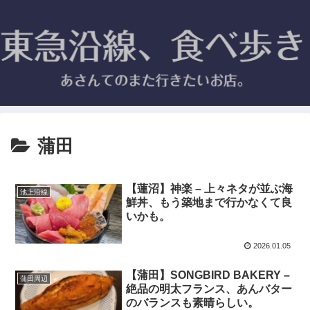
蒲田
【蓮沼】神楽 – 上々ネタが並ぶ海
池上沿線
鮮丼、もう築地まで行かなくて良
いかも。
2026.01.05
【蒲田】SONGBIRD BAKERY –
蒲田周辺
絶品の明太フランス、あんバター
のバランスも素晴らしい。