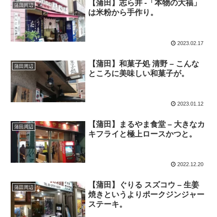
【蒲田】志ら井 -「本物の大福」
蒲田周辺
は米粉から手作り。
2023.02.17
【蒲田】和菓子処 清野 – こんな
蒲田周辺
ところに美味しい和菓子が。
2023.01.12
【蒲田】まるやま食堂 – 大きなカ
蒲田周辺
キフライと極上ロースかつと。
2022.12.20
【蒲田】ぐりる スズコウ – 生姜
蒲田周辺
焼きというよりポークジンジャー
ステーキ。