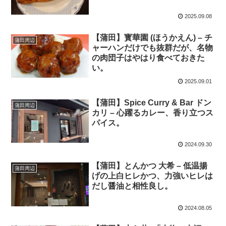
2025.09.08
【蒲田】寳華園 (ほうかえん) – チ
蒲田周辺
ャーハンだけでも抜群だが、名物
の肉団子はやはり食べておきた
い。
2025.09.01
【蒲田】Spice Curry & Bar ドン
蒲田周辺
カリ – 心躍るカレー、香り立つス
パイス。
2024.09.30
【蒲田】とんかつ 大希 – 低温揚
蒲田周辺
げの上白ヒレかつ、力強いヒレは
だし醤油と相性良し。
2024.08.05