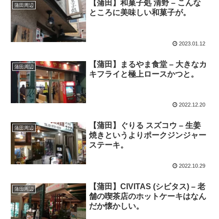
【蒲田】和菓子処 清野 – こんな
蒲田周辺
ところに美味しい和菓子が。
2023.01.12
【蒲田】まるやま食堂 – 大きなカ
蒲田周辺
キフライと極上ロースかつと。
2022.12.20
【蒲田】ぐりる スズコウ – 生姜
蒲田周辺
焼きというよりポークジンジャー
ステーキ。
2022.10.29
【蒲田】CIVITAS (シビタス) – 老
蒲田周辺
舗の喫茶店のホットケーキはなん
だか懐かしい。