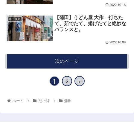
2022.10.16
【蒲田】うどん屋 大作 – 打ちた
蒲田周辺
て、茹でたて、揚げたてと絶妙な
バランスと。
2022.10.09
次のページ
1
2
ホーム
池上線
蒲田