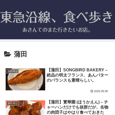
蒲田
【蒲田】SONGBIRD BAKERY –
蒲田周辺
絶品の明太フランス、あんバター
のバランスも素晴らしい。
2025.09.08
【蒲田】寳華園 (ほうかえん) – チ
蒲田周辺
ャーハンだけでも抜群だが、名物
の肉団子はやはり食べておきた