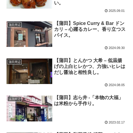
い。
2025.09.01
【蒲田】Spice Curry & Bar ドン
蒲田周辺
カリ – 心躍るカレー、香り立つス
パイス。
2024.09.30
【蒲田】とんかつ 大希 – 低温揚
蒲田周辺
げの上白ヒレかつ、力強いヒレは
だし醤油と相性良し。
2024.08.05
【蒲田】志ら井 -「本物の大福」
蒲田周辺
は米粉から手作り。
2023.02.17