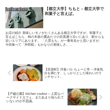
【都立大学】ちもと – 都立大学で
学芸大学・都立大学
和菓子と言えば。
お店の紹介 美味しいモノがたくさんある都立大学ですが、和菓子と
言えばこちら、柿の木坂の麓あたりの目黒通り沿いにあり、駅からも
近いエリアにあります。 「八雲もち」が一番有名かと思いますが、
今回食べて「外郎粽」もかなりの美味しさ。...
【荏原町】洋食バル ちょーと亭 – 洋食気
分を満たす、しっかりとした味わいのラ
ンチセット。
【戸越公園】kitchen couleur – 上質なパ
ークサイドカフェ、まだあまり知られて
いないのが不思議。