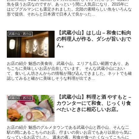
魚を扱うお店なのですが、あっという間に人気店になり、2015年に
はビブグルマンにも選定されました。北陸の素晴らしい魚をいろんな
形で提供、それらと日本酒で日本人で良かった...
【武蔵小山】はし山 – 和食に転向
武蔵小山・西小山
の料理人が作る、ダシが旨いおで
ん。
お店の紹介 魅惑の美食街、武蔵小山。エリアも広い範囲であり、あ
ちこちに美味しいお店が点在しています。 そんな武蔵小山におい
て、食いしん坊さんからの情報が飛び込んできました。ネットでも確
認してみると確かに美味しそうな料理が出てき...
【武蔵小山】料理と酒 やすもと –
武蔵小山・西小山
カウンターにて和食、じっくり食
べたいときに相応しいお店。
お店の紹介 魅惑のグルメタウンである武蔵小山と西小山、そんな二
駅の間にあるこちらのお店、佇まいの良いお店でもあり以前から気に
なっているお店でした。 週末の夜、和食が食べたくなってこちらに