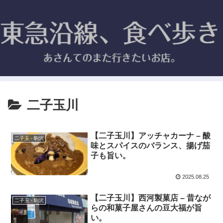
二子玉川
【二子玉川】アッチャカーナ – 酸
二子玉 - 駒沢
味とスパイスのバランス、揚げ茄
子も旨い。
2025.08.25
【二子玉川】西河製菓店 – 昔なが
二子玉 - 駒沢
らの和菓子屋さんの豆大福が旨
い。