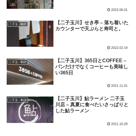
2022.06.01
【二子玉川】せき亭 – 落ち着いた
二子玉 - 駒沢
カウンターで天ぷらと寿司と。
2022.02.19
【二子玉川】365日とCOFFEE –
二子玉 - 駒沢
パンだけでなくコーヒーも美味し
い365日
2021.11.01
【二子玉川】鮎ラーメン 二子玉
二子玉 - 駒沢
川店 – 真夏に食べたいさっぱりと
した鮎ラーメン
2021.10.28