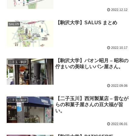
2022.12.12
【駒沢大学】SALUS まとめ
SALUS
2022.10.17
【駒沢大学】パオン昭月 – 昭和の
二子玉 - 駒沢
佇まいの美味しいパン屋さん。
2022.09.06
【二子玉川】西河製菓店 – 昔なが
二子玉 - 駒沢
らの和菓子屋さんの豆大福が旨
い。
2022.06.01