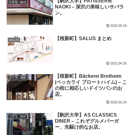
【駒沢大学】PATISSERIE
二子玉 - 駒沢
NAOKI – 深沢の美味しいサバラ
ン。
2022.05.19
【桜新町】SALUS まとめ
SALUS
2022.04.25
【桜新町】Bäckerei Brotheim
二子玉 - 駒沢
(ベッカライ ブロートハイム) – こ
の街に相応しいドイツパンのお
店。
2022.02.24
【駒沢大学】AS CLASSICS
二子玉 - 駒沢
DINER – これぞグルメバーガ
ー、先駆け的なお店。