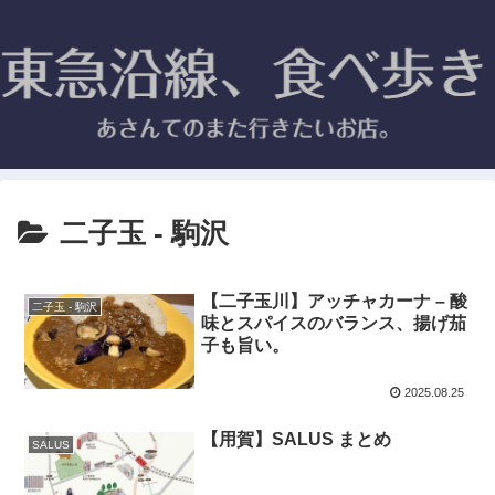
二子玉 - 駒沢
【二子玉川】アッチャカーナ – 酸
二子玉 - 駒沢
味とスパイスのバランス、揚げ茄
子も旨い。
2025.08.25
【用賀】SALUS まとめ
SALUS