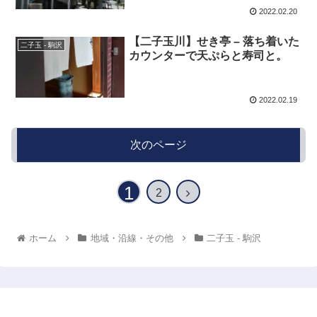
2022.02.20
【二子玉川】せき亭 – 落ち着いた
二子玉 - 駒沢
カウンターで天ぷらと寿司と。
2022.02.19
次のページ
1
2
ホーム
地域・沿線・その他
二子玉 - 駒沢