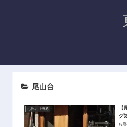
尾山台
【
九品仏 - 上野毛
グ
お店