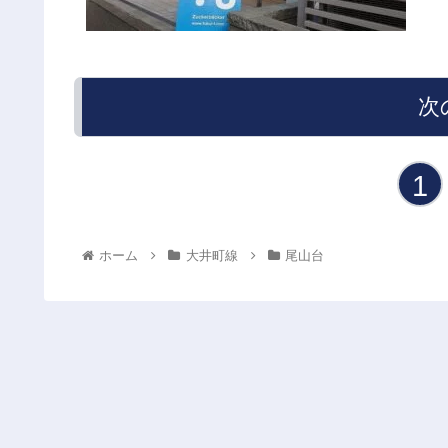
次
1
ホーム
大井町線
尾山台