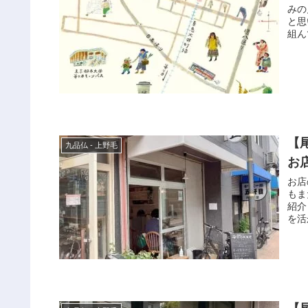
みの
と思
組ん
【
九品仏 - 上野毛
お
お店
もま
紹介
を活