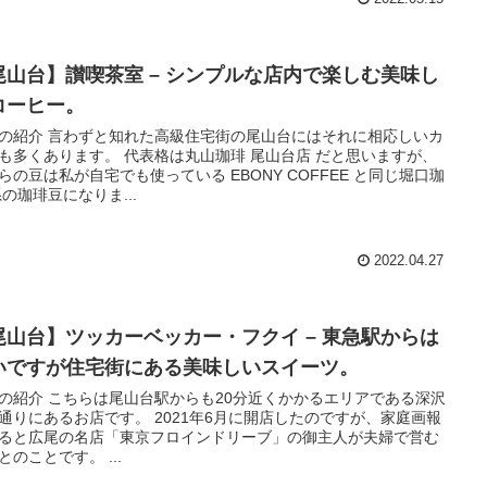
尾山台】讃喫茶室 – シンプルな店内で楽しむ美味し
コーヒー。
の紹介 言わずと知れた高級住宅街の尾山台にはそれに相応しいカ
も多くあります。 代表格は丸山珈琲 尾山台店 だと思いますが、
らの豆は私が自宅でも使っている EBONY COFFEE と同じ堀口珈
系の珈琲豆になりま...
2022.04.27
尾山台】ツッカーベッカー・フクイ – 東急駅からは
いですが住宅街にある美味しいスイーツ。
の紹介 こちらは尾山台駅からも20分近くかかるエリアである深沢
通りにあるお店です。 2021年6月に開店したのですが、家庭画報
ると広尾の名店「東京フロインドリーブ」の御主人が夫婦で営む
とのことです。 ...