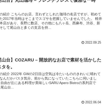
尾山台】丸山珈琲 – フレンチプレスで優雅な一時
。
の紹介 こちらのお店、言わずとしれた珈琲の名店ですが、初めて
た2017年当時はそこまでスゴサを把握していませんでした。 軽井
本店があり、長野に数店、その他にも八ヶ岳、西麻布、渋谷、新
そして尾山台と多くの支店を持...
2022.09.25
尾山台】COZARU – 開放的なお店で素材を活かした
スタを。
の紹介 2022年 GWの2日目は空気は冷たいもののきれいに晴れて
なんだかパスタ気分。前から気になっていたこちらに伺いまし
 自由が丘にある料理が美味しいSARU Apero Bistroの系列店で
尾山台...
2022.06.04