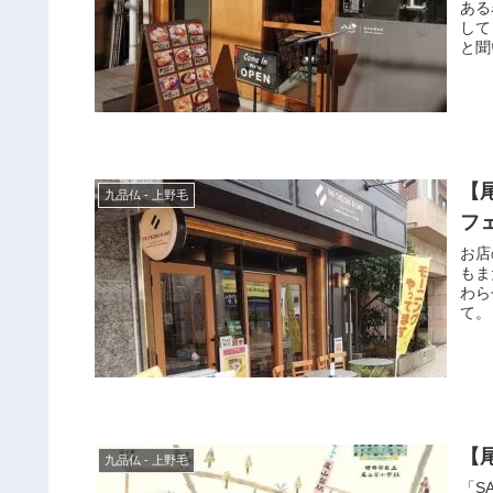
ある
して
と聞
【
九品仏 - 上野毛
フ
お店
もま
わら
て。
【
九品仏 - 上野毛
「S