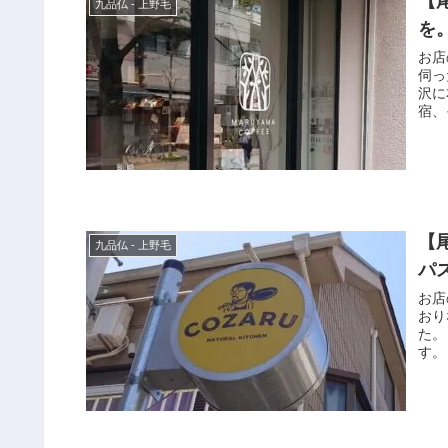
【
九品仏 - 上野毛
を
お店
伺っ
沢に
宿、
【
九品仏 - 上野毛
パ
お店
おり
た。
す。 