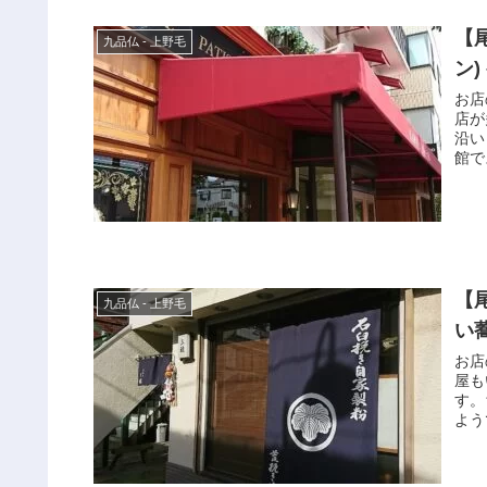
【尾
九品仏 - 上野毛
ン
お店
店が
沿い
館で
【
九品仏 - 上野毛
い
お店
屋も
す。
よう