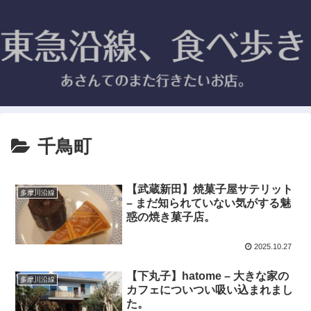
千鳥町
【武蔵新田】焼菓子屋サテリット
多摩川沿線
– まだ知られていない気がする魅
惑の焼き菓子店。
2025.10.27
【下丸子】hatome – 大きな家の
多摩川沿線
カフェについつい吸い込まれまし
た。