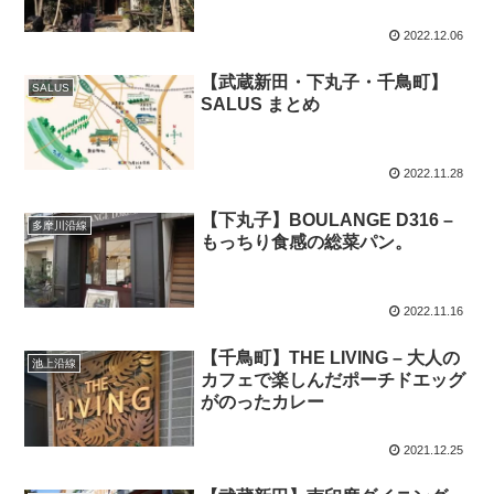
2022.12.06
【武蔵新田・下丸子・千鳥町】
SALUS
SALUS まとめ
2022.11.28
【下丸子】BOULANGE D316 –
多摩川沿線
もっちり食感の総菜パン。
2022.11.16
【千鳥町】THE LIVING – 大人の
池上沿線
カフェで楽しんだポーチドエッグ
がのったカレー
2021.12.25