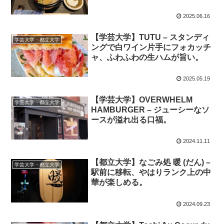
2025.06.16
【学芸大学】TUTU – スタンディ
学芸大学・都立大学
ングで白ワイン片手にフォカッチ
ャ、ふわふわの生ハムが旨い。
2025.05.19
【学芸大学】OVERWHELM
学芸大学・都立大学
HAMBURGER – ジューシーなソ
ースが溢れ出る口福。
2024.11.11
【都立大学】なごみ処 暖 (だん) –
学芸大学・都立大学
駅前に移転、やはりランク上の中
華が楽しめる。
2024.09.23