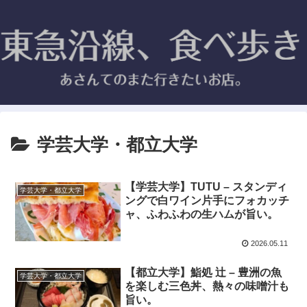
学芸大学・都立大学
【学芸大学】TUTU – スタンディ
学芸大学・都立大学
ングで白ワイン片手にフォカッチ
ャ、ふわふわの生ハムが旨い。
2026.05.11
【都立大学】鮨処 辻 – 豊洲の魚
学芸大学・都立大学
を楽しむ三色丼、熱々の味噌汁も
旨い。