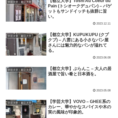
【都立大学】Toshi Au Coeur du
学芸大学・都立大学
Pain (トシオークデュパン) – バゲ
ットもサンドイッチも抜群に旨
い。
2023.12.11
【都立大学】KUPUKUPU (クプ
学芸大学・都立大学
クプ) – 八雲にある小さなパン屋
さんには魅力的なパンが溢れて
る。
2023.06.08
【都立大学】ぶらんこ – 大人の居
学芸大学・都立大学
酒屋で旨い肴と日本酒を。
2023.05.08
【学芸大学】VOVO – GHEE系の
学芸大学・都立大学
カレー、華やかなスパイスや木の
実の風味が印象的。