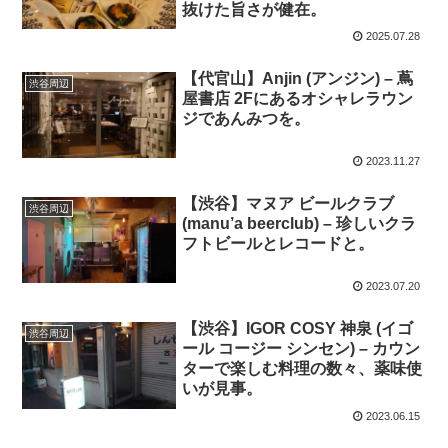
抜けた旨さが健在。
2025.07.28
【代官山】Anjin (アンジン) – 蔦
渋谷周辺
屋書店 2Fにあるオシャレラウン
ジであんみつを。
2023.11.27
【渋谷】マヌア ビールクラブ
渋谷周辺
(manu’a beerclub) – 珍しいクラ
フトビールとレコードと。
2023.07.20
【渋谷】IGOR COSY 神泉 (イゴ
渋谷周辺
ール コージー シンセン) – カウン
ターで楽しむ料理の数々、薬味使
いが見事。
2023.06.15