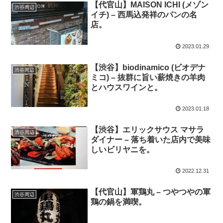
【代官山】MAISON ICHI (メゾン
渋谷周辺
イチ) – 西馬込発祥のパンの名
店。
2023.01.29
【渋谷】biodinamico (ビオデナ
渋谷周辺
ミコ) – 抜群に旨い薪焼きの羊肉
とハウスワインと。
2023.01.18
【渋谷】エリックサウス マサラ
渋谷周辺
ダイナー – 落ち着いた店内で美味
しいビリヤニを。
2022.12.31
【代官山】軍鶏丸 – つやつやの軍
渋谷周辺
鶏の鍋を満喫。