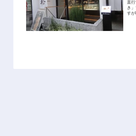
直行
き」
すが