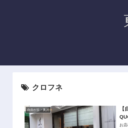
クロフネ
【
自由が丘・奥沢
Q
お店