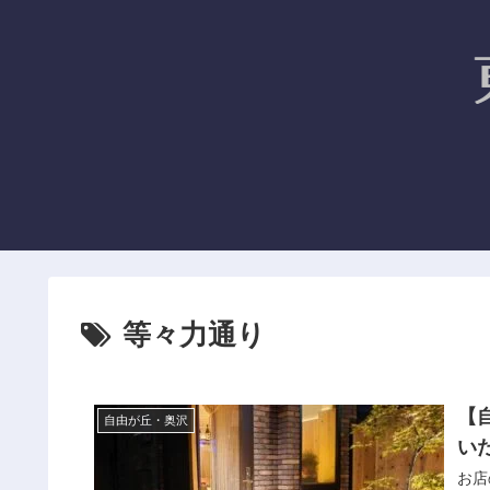
等々力通り
【
自由が丘・奥沢
い
お店