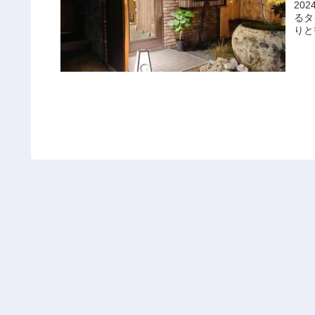
20
るタ
りと