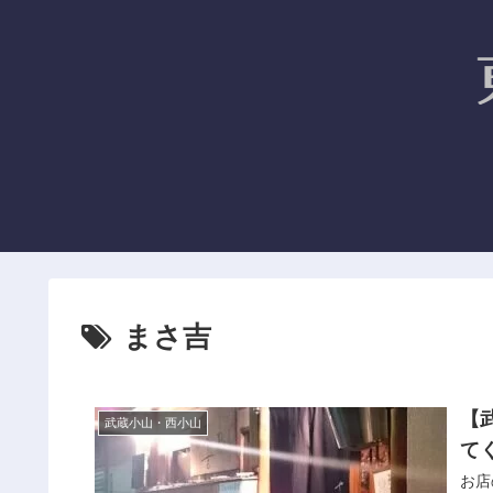
まさ吉
【
武蔵小山・西小山
て
お店