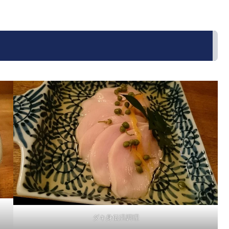
ダキ身低温調理