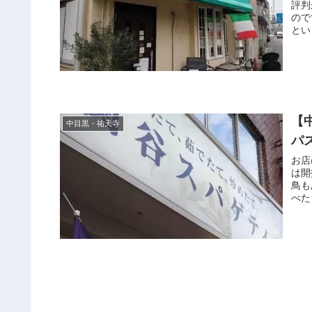
評判
ので
とい
【
中目黒・祐天寺
パ
お店
は開
鳥も
べた