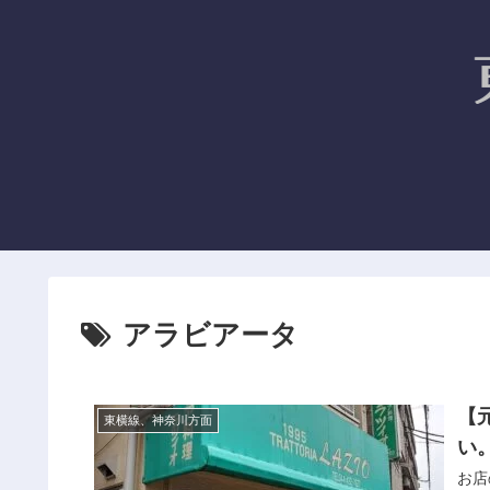
アラビアータ
【元
東横線、神奈川方面
い
お店