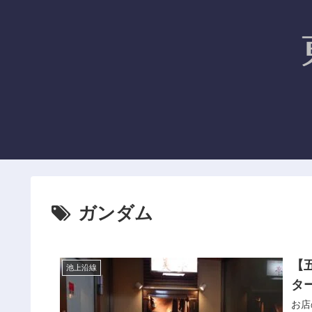
ガンダム
【
池上沿線
タ
お店