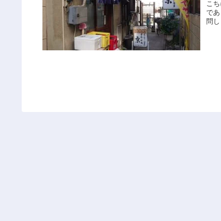
こち
であ
問し