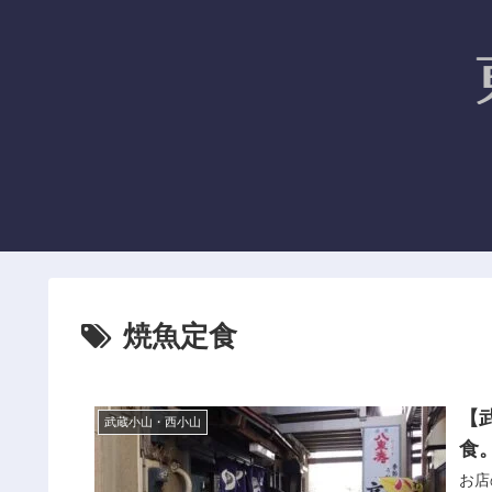
焼魚定食
【
武蔵小山・西小山
食
お店