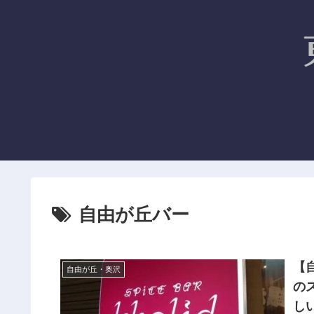
自由が丘バー
【自
自由が丘・奥沢
の
し