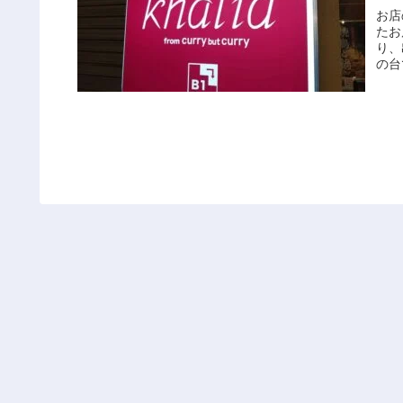
お店
たお
り、
の台