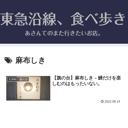
麻布しき
【旗の台】麻布しき – 鰻だけを楽
大井町 - 旗の台
しむのはもったいない。
2022.08.14