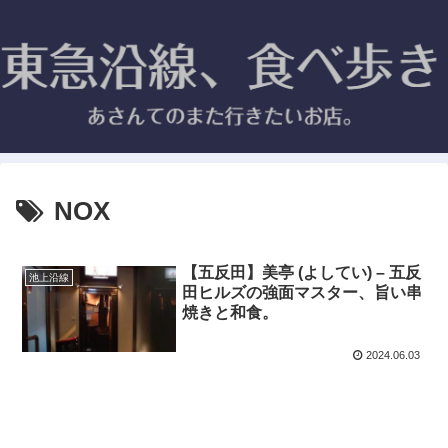
NOX
【五反田】美亭 (よしてい) – 五反
池上沿線
田ヒルズの強面マスター、旨い串
焼きと和食。
2024.06.03