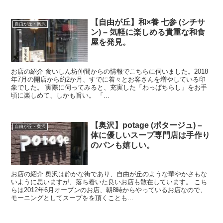
【自由が丘】和×養 七参 (シチサ
自由が丘・奥沢
ン) – 気軽に楽しめる貴重な和食
屋を発見。
お店の紹介 食いしん坊仲間からの情報でこちらに伺いました。2018
年7月の開店から約2か月、すでに着々とお客さんを増やしている印
象でした。 実際に伺ってみると、充実した「わっぱちらし」をお手
頃に楽しめて、しかも旨い。 「...
【奥沢】potage (ポタージュ) –
自由が丘・奥沢
体に優しいスープ専門店は手作り
のパンも嬉しい。
お店の紹介 奥沢は静かな街であり、自由が丘のような華やかさもな
いように思いますが、落ち着いた良いお店も散在しています。 こち
らは2012年6月オープンのお店、朝8時からやっているお店なので、
モーニングとしてスープをを頂くことも...