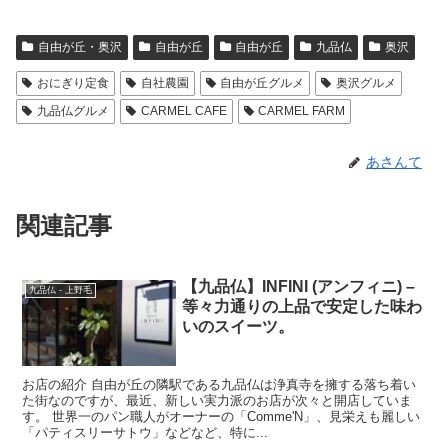
自由が丘・奥沢
自由が丘
自由が丘
九品仏
奥沢
おにぎり定食
自社農園
自由が丘グルメ
奥沢グルメ
九品仏グルメ
CARMEL CAFE
CARMEL FARM
あさんて
関連記事
【九品仏】INFINI (アンフィニ) –
九品仏 - 上野毛
等々力通りの上品で安定した味わ
いのスイーツ。
お店の紹介 自由が丘の隣駅である九品仏は浄真寺を擁する落ち着い
た街なのですが、最近、新しい実力派のお店が次々と開店していま
す。 世界一のパン職人がオーナーの「Comme'N」、見栄えも麗しい
「パティスリーサトウ」などなど、特に...