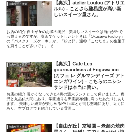
【奥沢】atelier Loulou (アトリエ
自由が丘・奥沢
ルル) – ことさら難易度が高い新
しいスイーツ屋さん。
お店の紹介 自由が丘のお隣の奥沢、美味しいスイーツは自由が丘で
も買えるのですが、奥沢でゲットしたいときは「Okusawa Factory」
の「バスクチーズケーキ」か、「粉と卵」通称「こなたま」の生菓子
を買うことが多いです。 そ...
【奥沢】Cafe Les
自由が丘・奥沢
gourmandises at Engawa inn
(カフェ レ グルマンディーズ アト
エンガワイン) – こちらのニシン
サンドは本当に旨い。
お店の紹介 暖かくなってきた4月の週末ランチとして伺いました。奥
沢と九品仏の間にあり、学園通りを田園調布側に寄ったあたりにあり
ます。 美味しい総菜が楽しめるPATE屋とが同じ敷地にあり、近くに
あり、本ブログでも紹介している雰囲...
【自由が丘】京城園 – 老舗の焼肉
自由が丘・奥沢
屋さん、行列してでも食べたい焼