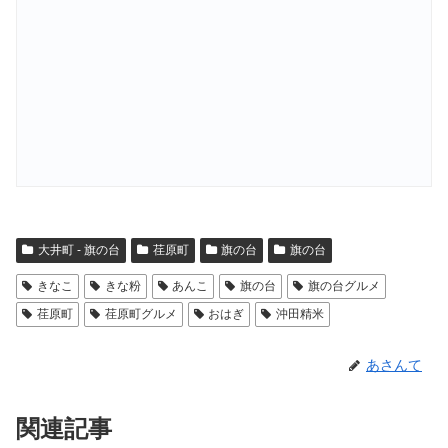
大井町 - 旗の台
荏原町
旗の台
旗の台
きなこ
きな粉
あんこ
旗の台
旗の台グルメ
荏原町
荏原町グルメ
おはぎ
沖田精米
あさんて
関連記事