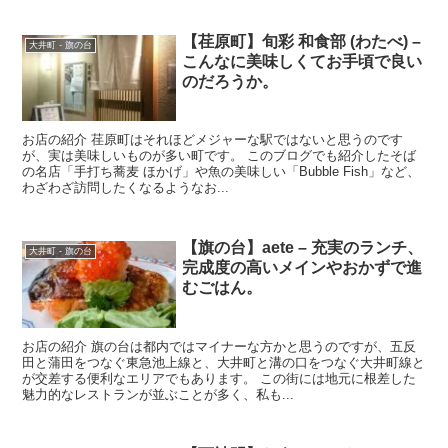
【荏原町】旬彩 和食部 (わたべ) –
大井町 - 旗の台
こんなに美味しくてお手頃で良い
のだろうか。
お店の紹介 荏原町はそれほどメジャーな駅ではないと思うのです
が、実は美味しいものが多い町です。 このブログでも紹介したそば
の名店「手打ち蕎麦 ほかげ」や魚の美味しい「Bubble Fish」など、
わざわざ訪問したくなるようなお...
【旗の台】aete – 充実のランチ、
大井町 - 旗の台
完成度の高いメインやおかずで進
むごはん。
お店の紹介 旗の台は都内ではマイナーな方かと思うのですが、五反
田と蒲田をつなぐ東急池上線と、大井町と溝の口をつなぐ大井町線と
が交差する便利なエリアでもあります。 この街には地元に根差した
魅力的なレストランが並ぶことが多く、私も...