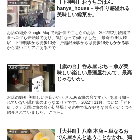
【下神明】おうちごはん.
大井町 - 旗の台
hanys_house –
手作り感溢れる
美味しい総菜を。
お店の紹介 Google Mapで高評価のこちらのお店、2022年2月段階で
食べログも未登録であり、気になって伺いました。 最寄のJR大崎
駅、下神明駅から徒歩10分、戸越銀座駅からは徒歩18分もかかる駅
から遠いエリアにあるので...
【旗の台】呑み屋 ぶち – 魚が美
大井町 - 旗の台
味しい楽しい居酒屋なんて、最高
じゃないか。
お店の紹介 美味しいお店がたくさんある旗の台ですが、あまり知ら
れていない隠れ家のようなエリアです。 2022年11月、ついに「アド
街ック」天国に旗の台が初登場！その中で私が好きなお店がいくつも
紹介されていました。 こちら...
【大井町】八幸 本店 – 単なるお
大井町 - 旗の台
でん屋さんと思うことなかれ、鶏