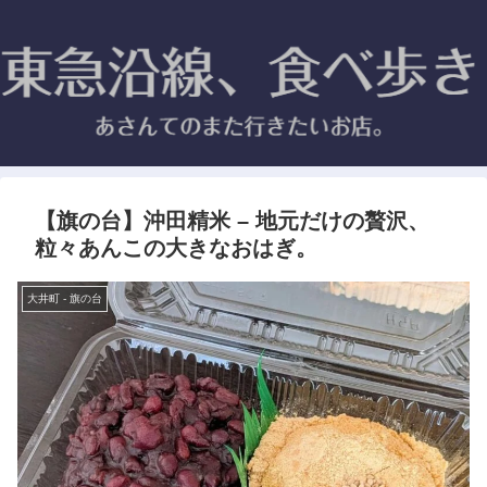
【旗の台】沖田精米 – 地元だけの贅沢、
粒々あんこの大きなおはぎ。
大井町 - 旗の台