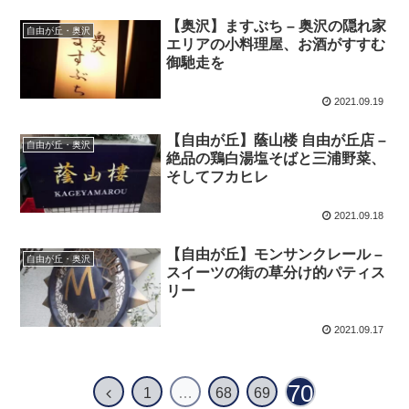
【奥沢】ますぶち – 奥沢の隠れ家
自由が丘・奥沢
エリアの小料理屋、お酒がすすむ
御馳走を
2021.09.19
【自由が丘】蔭山楼 自由が丘店 –
自由が丘・奥沢
絶品の鶏白湯塩そばと三浦野菜、
そしてフカヒレ
2021.09.18
【自由が丘】モンサンクレール –
自由が丘・奥沢
スイーツの街の草分け的パティス
リー
2021.09.17
70
1
…
68
69