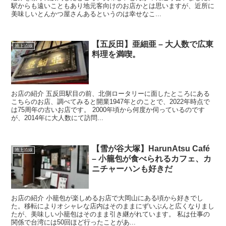
駅からも遠いこともあり地元客向けのお店かとは思いますが、近所に
美味しいとんかつ屋さんあるというのは幸せなこ...
【五反田】亜細亜 – 大人数で広東
池上沿線
料理を満喫。
お店の紹介 五反田駅目の前、北側ロータリーに面したところにある
こちらのお店、調べてみると開業1947年とのことで、2022年時点で
は75周年の古いお店です。 2000年頃から何度か伺っているのです
が、2014年に大人数にて訪問...
【雪が谷大塚】HarunAtsu Café
池上沿線
– 小籠包が食べられるカフェ、カ
ニチャーハンも好きだ
お店の紹介 小籠包が楽しめるお店で大岡山にある頃から好きでし
た。移転によりオシャレな店内はそのままにずいぶんと広くなりまし
たが、美味しい小籠包はそのまま引き継がれています。 私は仕事の
関係で台湾には50回ほど行ったことがあ...