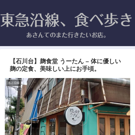
【石川台】麹食堂 うーたん – 体に優しい
麹の定食、美味しい上にお手頃。
池上沿線