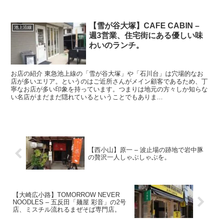
【雪が谷大塚】CAFE CABIN –
池上沿線
週3営業、住宅街にある優しい味
わいのランチ。
お店の紹介 東急池上線の「雪が谷大塚」や「石川台」は穴場的なお
店が多いエリア。というのはご近所さんがメイン顧客であるため、丁
寧なお店が多い印象を持っています。つまりは地元の方々しか知らな
い名店がまだまだ隠れているということでもありま...
【西小山】原一 – 波止場の跡地で岩中豚
の贅沢一人しゃぶしゃぶを。
【大崎広小路】TOMORROW NEVER
NOODLES – 五反田「麺屋 彩音」の2号
店、ミスチル流れるまぜそば専門店。