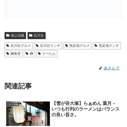
池上沿線
石川台
石川台グルメ
石川台ランチ
洗足池グルメ
洗足池ランチ
麹食堂
麹
うーたん
あさんて
関連記事
【雪が谷大塚】らぁめん 葉月 –
池上沿線
いつも行列のラーメンはバランス
の良い旨さ。