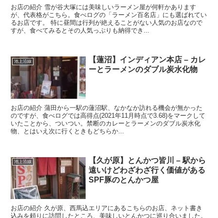
お店の紹介 雪が谷大塚には美味しいラーメン屋が何軒かあります
が、代表格がこちら。食べログの「ラーメン百名店」にも選ばれてい
るお店です。 特に昼間は行列が絶えることがない人気のお店なので
すが、食べてみるとその人気っぷりも納得でき...
【蓮沼】インディアン本店 – カレ
池上沿線
ーとラーメンのダブル炭水化物
お店の紹介 蒲田から一駅の蓮沼駅、なかなか訪れる機会が無かった
のですが、食べログでは高得点(2021年11月時点で3.68)をマークして
いたことから、ついつい。禁断のカレーとラーメンのダブル炭水化
物、とはいえ次に行くときもどちらか...
【久が原】とんかつ皆川 – 駅から
池上沿線
遠いけどわざわざ行く価値がある
SPF豚のとんかつ屋
お店の紹介 久が原、西馬込エリアにあるこちらのお店、ネット書き
込みを頼りに訪問したところ、美味しいとんかつに巡り合いました。