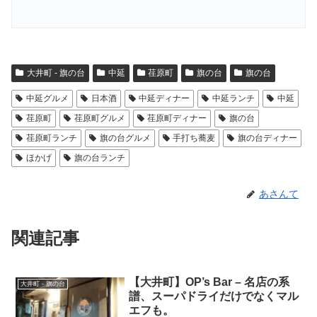
大井町 - 旗の台
中延
荏原町
旗の台
旗の台
中延グルメ
日本酒
中延ディナー
中延ランチ
中延
荏原町
荏原町グルメ
荏原町ディナー
旗の台
荏原町ランチ
旗の台グルメ
手打ち蕎麦
旗の台ディナー
ほかげ
旗の台ランチ
あさんて
関連記事
【大井町】OP’s Bar – 名店の系
大井町 - 旗の台
譜、スーパドライだけでなくマル
エフも。