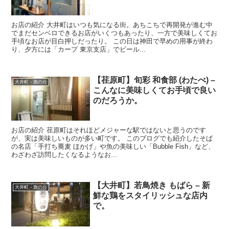
お店の紹介 大井町はいつも気になる街。あちこちで再開発が進む中
でまだセンベロできるお店がいくつもあったり、一方で美味しくてお
手頃なお店が目白押しだったり。 この日は神田で早めの用事が終わ
り、夕方には「カープ 東京支店」でビール...
【荏原町】旬彩 和食部 (わたべ) –
大井町 - 旗の台
こんなに美味しくてお手頃で良い
のだろうか。
お店の紹介 荏原町はそれほどメジャーな駅ではないと思うのです
が、実は美味しいものが多い町です。 このブログでも紹介したそば
の名店「手打ち蕎麦 ほかげ」や魚の美味しい「Bubble Fish」など、
わざわざ訪問したくなるようなお...
【大井町】若鳥焼き もばら – 新
大井町 - 旗の台
鮮な鶏をスタイリッシュな店内
で。