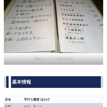
昼飲みメニュー (2017年2月)
基本情報
店名
手打ち蕎麦 ほかげ
分類
そば、天ぷら