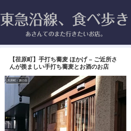
【荏原町】手打ち蕎麦 ほかげ – ご近所さ
んが羨ましい手打ち蕎麦とお酒のお店
大井町 - 旗の台