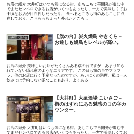
お店の紹介 大井町はいつも気になる街。あちこちで再開発が進む中
でまだセンベロできるお店がいくつもあったり、一方で美味しくてお
手頃なお店が目白押しだったり。 食べるところも街のあちこちに点
在しており、こちらもちょっと外れたところ...
【旗の台】炭火焼鳥 やきくら –
大井町 - 旗の台
お通しも焼鳥もレベルが高い。
お店の紹介 美味しいお店がたくさんある旗の台ですが、あまり知ら
れていない隠れ家のようなエリアです。 この日も旗の台でフラフ
ラ。他のお店に行く予定だったのですが、あいにくの満席。私は一人
飲みでは予約しない派なこともあり、よくある...
【大井町】大衆酒場 こいさご –
大井町 - 旗の台
街のはずれにある魅惑のコの字カ
ウンター。
お店の紹介 大井町はいつも気になる街。あちこちで再開発が進む中
でまだセンベロできるお店がいくつもあったり、一方で美味しくてお