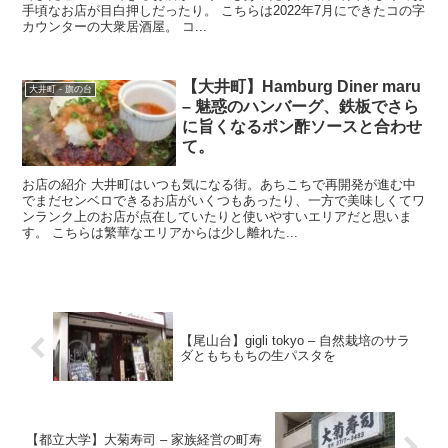
手頃なお店が目白押しだったり。 こちらは2022年7月にできたコの字
カウンターの大衆居酒屋。 コ...
【大井町】Hamburg Diner maru
大井町 - 旗の台
– 魅惑のハンバーグ、鉄板でさら
に旨くなるポン酢ソースと合わせ
て。
お店の紹介 大井町はいつも気になる街。あちこちで再開発が進む中
でまだセンベロできるお店がいくつもあったり、一方で美味しくてワ
ンランク上のお店が点在していたりと使いやすいエリアだと思いま
す。 こちらは繁華なエリアからは少し離れた...
【尾山台】gigli tokyo – 自然栽培のサラ
ダともちもちの生パスタを
【都立大学】大菊寿司 – 家族経営の町寿