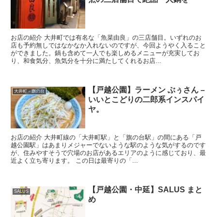
お店の紹介 大井町では有名な「魚菜由良」の三店舗目。いずれのお
店も予約無しではなかなか入れないのですが、今回ようやく入ること
ができました。鍋も含めて一人でも楽しめるメニューが充実してお
り、和食気分、魚気分を十分に満たしてくれるお店...
【戸越公園】ラーメン ぶぅさん –
大井町 - 旗の台
いいとこどりの二郎系インスパイ
ヤ。
お店の紹介 大井町線の「大井町駅」と「旗の台駅」の間にある「戸
越公園駅」はあまりメジャーでないような駅のような気がするのです
が、住みやすそうで穴場のお店があるエリアのように感じており、最
近よく立ち寄ります。 この日は最寄りの「...
【戸越公園・中延】SALUS まと
SALUS
め