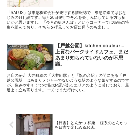
「SALUS」は東急株式会社が発行する情報誌で、東急沿線ではおな
じみの月刊誌です。毎月20日発行でそれを楽しみにしている方も多
いかと思いますし、「今月の街さんぽ」というコーナーでは街毎の特
集を組んでおり、そちらを拝見してお店に伺うのも楽し...
【戸越公園】kitchen couleur –
大井町 - 旗の台
上質なパークサイドカフェ、まだ
あまり知られていないのが不思
議。
お店の紹介 大井町線の「大井町駅」と「旗の台駅」の間にある「戸
越公園駅」はあまりメジャーでないような駅のような気がするのです
が、住みやすそうで穴場のお店があるエリアのように感じており、最
近よく立ち寄ります。 一方でまだ行けてい...
【日吉】とんかつ 和栗 – 檍系のとんかつ
を日吉で楽しめるお店。