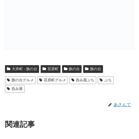
大井町 - 旗の台
荏原町
旗の台
旗の台
旗の台グルメ
荏原町グルメ
呑み屋ぶち
ぶち
呑み屋
あさんて
関連記事