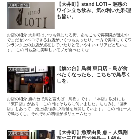
【大井町】stand LOTI – 魅惑の
大井町 - 旗の台
ワイン立ち飲み、気の利いた料理
も旨い。
お店の紹介 大井町はいつも気になる街。あちこちで再開発が進む中
でまだセンベロできるお店がいくつもあったり、一方で美味しくてワ
ンランク上のお店が点在していたりと使いやすいエリアだと思いま
す。 この日も急に美味しいモノが食べたくな...
【旗の台】鳥樹 東口店 – 鳥が食
大井町 - 旗の台
べたくなったら、こちらで鳥尽く
しを。
お店の紹介 旗の台で鳥と言えば「鳥樹」です。「本店」以外にも
「東口店」があり、この日はそちらに伺いました。ちなみに「蒲田
店」もあって、池上線沿線に3店舗を展開しています。 この日は一人
で鳥尽くし。それぞれの料理がボリュームたっ...
【大井町】魚菜由良 鼎 – 人気割
大井町 - 旗の台
烹の三店舗目で絶品一人鍋を