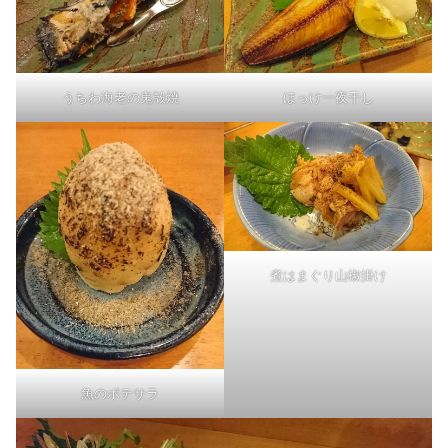
うちわ海老の鬼殻焼
ほっけ一夜干し
煮はまぐり山椒掛け
魚のポテサラ