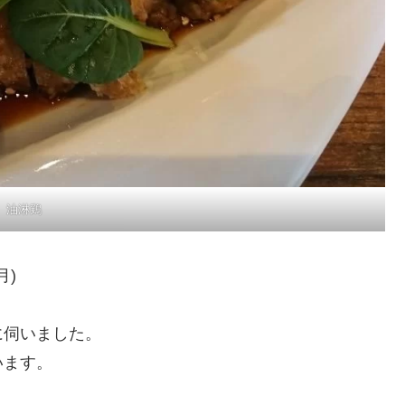
油淋鶏
月)
に伺いました。
います。