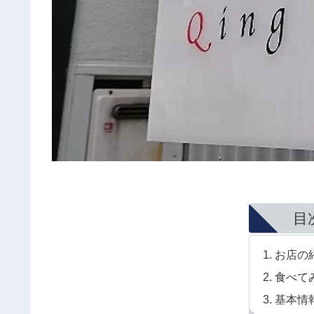
目
お店の
食べて
基本情