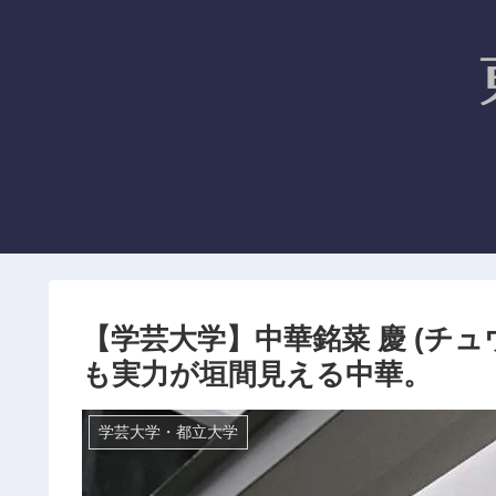
【学芸大学】中華銘菜 慶 (チュ
も実力が垣間見える中華。
学芸大学・都立大学