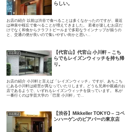
らしい。
お店の紹介 以前は渋谷で食べることは多くなかったのですが、最近
は神泉や桜丘で食べることが増えてきました。 若者が楽しむお店だ
けでなく和食からクラフトビールまで多彩なラインナップが揃うの
と、交通の便が良いので集いやすい街かと思い...
【代官山】代官山 小川軒 – こち
渋谷周辺
らでもレイズンウィッチを持ち帰
り。
お店の紹介 小川軒と言えば「レイズンウィッチ」ですが、あちこち
にある小川軒は経営が異なっていたりします。どうも兄弟や親戚のお
店であるようで、いずれもレイズンウィッチを扱っています。 私が
一番行くのは学芸大学の「巴里 小川軒」で...
【渋谷】Mikkeller TOKYO – コペ
渋谷周辺
ンハーゲンのビアバーの東京店