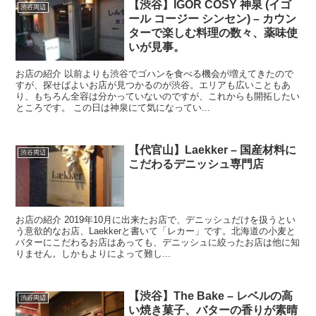
【渋谷】IGOR COSY 神泉 (イゴ
渋谷周辺
ール コージー シンセン) – カウン
ターで楽しむ料理の数々、薬味使
いが見事。
お店の紹介 以前よりも渋谷でゴハンを食べる機会が増えてきたので
すが、探せばよいお店が見つかるのが渋谷。エリアも広いこともあ
り、もちろん全容は分かっていないのですが、これからも開拓したい
ところです。 この日は神泉にて気になってい...
【代官山】Laekker – 国産材料に
渋谷周辺
こだわるデニッシュ専門店
お店の紹介 2019年10月に出来たお店で、デニッシュだけを扱うとい
う意欲的なお店、Laekkerと書いて「レカー」です。北海道の小麦と
バターにこだわるお店はあっても、デニッシュに絞ったお店は他に知
りません。しかもよりによって難し...
【渋谷】The Bake – レベルの高
渋谷周辺
い焼き菓子、バターの香りが素晴