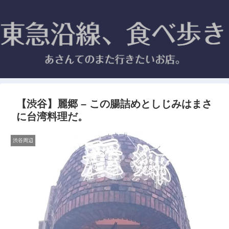
【渋谷】麗郷 – この腸詰めとしじみはまさ
に台湾料理だ。
渋谷周辺