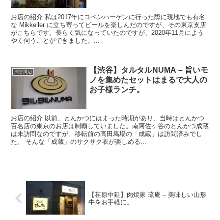
お店の紹介 私は2017年にコペンハーゲンに行った際に現地でも有名
な Mikkeller に立ち寄ってビールを楽しんだのですが、その東京支店
がこちらです。長らく気になっていたのですが、2020年11月によう
やく伺うことができました。...
【渋谷】タルタルNUMA – 旨いモ
渋谷周辺
ノを集めたセットはまるで大人の
お子様ランチ。
お店の紹介 以前、とんかつにはまった時期があり、当時はとんかつ
百名店の東京のお店は制覇していました。南阿佐ヶ谷のとんかつ成蔵
は未訪問なのですが、移転前の高田馬場の「成蔵」は訪問済みでし
た。 そんな「成蔵」のサクサク衣が楽しめる...
【荏原中延】肉焼家 琉庵 – 美味しい山形
牛をお手軽に。