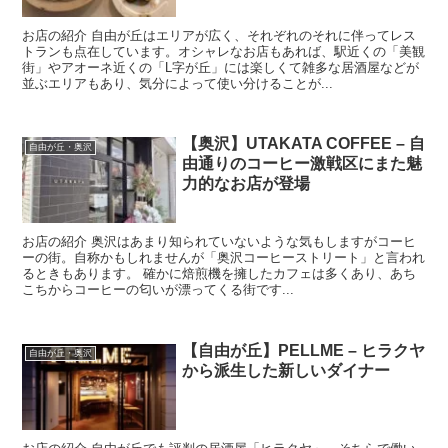
お店の紹介 自由が丘はエリアが広く、それぞれのそれに伴ってレス
トランも点在しています。オシャレなお店もあれば、駅近くの「美観
街」やアオーネ近くの「L字が丘」には楽しくて雑多な居酒屋などが
並ぶエリアもあり、気分によって使い分けることが...
【奥沢】UTAKATA COFFEE – 自
自由が丘・奥沢
由通りのコーヒー激戦区にまた魅
力的なお店が登場
お店の紹介 奥沢はあまり知られていないような気もしますがコーヒ
ーの街。自称かもしれませんが「奥沢コーヒーストリート」と言われ
るときもあります。 確かに焙煎機を擁したカフェは多くあり、あち
こちからコーヒーの匂いが漂ってくる街です...
【自由が丘】PELLME – ヒラクヤ
自由が丘・奥沢
から派生した新しいダイナー