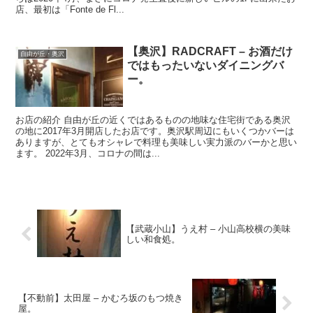
店、最初は「Fonte de Fl...
【奥沢】RADCRAFT – お酒だけ
自由が丘・奥沢
ではもったいないダイニングバ
ー。
お店の紹介 自由が丘の近くではあるものの地味な住宅街である奥沢
の地に2017年3月開店したお店です。奥沢駅周辺にもいくつかバーは
ありますが、とてもオシャレで料理も美味しい実力派のバーかと思い
ます。 2022年3月、コロナの間は...
【武蔵小山】うえ村 – 小山高校横の美味
しい和食処。
【不動前】太田屋 – かむろ坂のもつ焼き
屋。