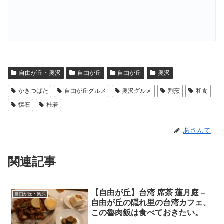
自由が丘・奥沢
自由が丘
自由が丘
奥沢
かきつばた
自由が丘グルメ
奥沢グルメ
割烹
和食
懐石
杜若
あさんて
関連記事
【自由が丘】台湾 席茶 蓮月庭 –
自由が丘・奥沢
自由が丘の隠れ里の台湾カフェ、
この魯肉飯は食べておきたい。