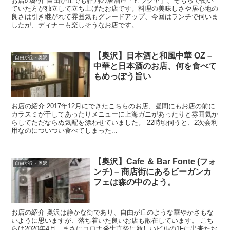
お店の紹介 自由が丘でも評判の居酒屋「ヒラクヤ」、そちらで働い
ていた方が独立して立ち上げたお店です。料理の美味しさや居心地の
良さは引き継がれて雰囲気もグレードアップ、今回はランチで伺いま
したが、ディナーも楽しそうなお店です。 ...
【奥沢】日本酒と和風中華 OZ –
自由が丘・奥沢
中華と日本酒のお店、何を食べて
もめっぽう旨い
お店の紹介 2017年12月にできたこちらのお店、昼間にもお店の前に
カラスミが干してあったりメニューに上海ガニがあったりと雰囲気か
らしてただならぬ気配を漂わせていました。 22時頃伺うと、2次会利
用なのについつい食べてしまった...
【奥沢】Cafe ＆ Bar Fonte (フォ
自由が丘・奥沢
ンチ) – 商店街にあるビーガンカ
フェは森の中のよう。
お店の紹介 奥沢は静かな街であり、自由が丘のような華やかさもな
いように思いますが、落ち着いた良いお店も散在しています。 こち
らは2020年4月、まさにコロナ発生直後に新しいビルの1Fに出来たお