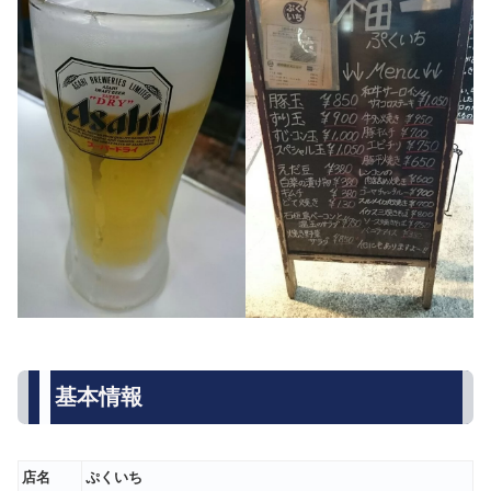
基本情報
店名
ぷくいち