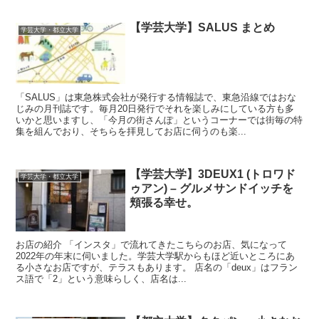
【学芸大学】SALUS まとめ
学芸大学・都立大学
「SALUS」は東急株式会社が発行する情報誌で、東急沿線ではおな
じみの月刊誌です。毎月20日発行でそれを楽しみにしている方も多
いかと思いますし、「今月の街さんぽ」というコーナーでは街毎の特
集を組んでおり、そちらを拝見してお店に伺うのも楽...
【学芸大学】3DEUX1 (トロワド
学芸大学・都立大学
ゥアン) – グルメサンドイッチを
頬張る幸せ。
お店の紹介 「インスタ」で流れてきたこちらのお店、気になって
2022年の年末に伺いました。学芸大学駅からもほど近いところにあ
る小さなお店ですが、テラスもあります。 店名の「deux」はフラン
ス語で「2」という意味らしく、店名は...