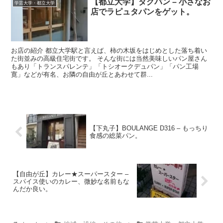
【都立大学】タクパン – 小さなお
学芸大学・都立大学
店でラピュタパンをゲット。
お店の紹介 都立大学駅と言えば、柿の木坂をはじめとした落ち着い
た街並みの高級住宅街です。 そんな街には当然美味しいパン屋さん
もあり「トランスパレンテ」「トシオークデュパン」「パン工場
寛」などが有名、お隣の自由が丘とあわせて群...
【下丸子】BOULANGE D316 – もっちり
食感の総菜パン。
【自由が丘】カレー★スーパースター –
スパイス使いのカレー、微妙な名前もな
んだか良い。