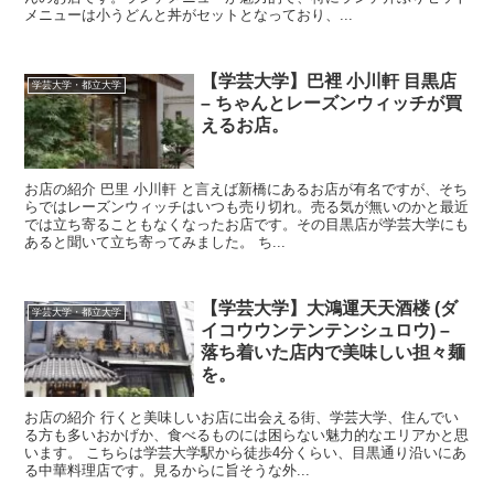
メニューは小うどんと丼がセットとなっており、...
【学芸大学】巴裡 小川軒 目黒店
学芸大学・都立大学
– ちゃんとレーズンウィッチが買
えるお店。
お店の紹介 巴里 小川軒 と言えば新橋にあるお店が有名ですが、そち
らではレーズンウィッチはいつも売り切れ。売る気が無いのかと最近
では立ち寄ることもなくなったお店です。その目黒店が学芸大学にも
あると聞いて立ち寄ってみました。 ち...
【学芸大学】大鴻運天天酒楼 (ダ
学芸大学・都立大学
イコウウンテンテンシュロウ) –
落ち着いた店内で美味しい担々麺
を。
お店の紹介 行くと美味しいお店に出会える街、学芸大学、住んでい
る方も多いおかげか、食べるものには困らない魅力的なエリアかと思
います。 こちらは学芸大学駅から徒歩4分くらい、目黒通り沿いにあ
る中華料理店です。見るからに旨そうな外...