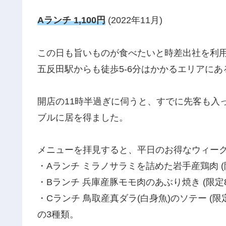
Aランチ 1,100円
(2022年11月)
この日も旨いものが食べたいと時差出社を利
五反田駅からも徒歩5-6分はかかるエリアに
開店の11時半過ぎに伺うと、すでに先客も入
ブルに居を得ました。
メニューを拝見すると、平日のお得なウィー
・Aランチ ミラノサラミを詰めた岩手産鶏肉 (限
・Bランチ 兵庫産豚モモ肉のあぶり焼き (限定8
・Cランチ 鳥取産真ダラ(白身魚)のソテー (限定
の3種類。