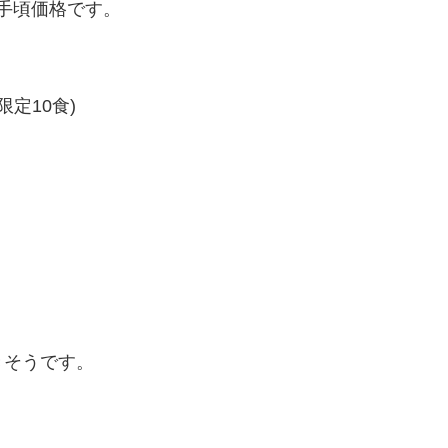
お手頃価格です。
定10食)
。
きそうです。