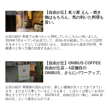
【自由が丘】炙り家 えん – 焼き
自由が丘・奥沢
物はもちろん、気の利いた料理も
旨い。
お店の紹介 和食でも食べたいとBMしていたこちらに伺いました。
2024年7月オープンのお店でして、約3か月が経過していたので訪問
するタイミングとしては頃合いかと。 自由が丘から徒歩10分弱、学
園通りと等々力通の交差するあたりに...
【自由が丘】ONIBUS COFFEE
自由が丘・奥沢
自由が丘店 – 4店舗目の
ONIBUS、さらにパワーアップ。
お店の紹介 再開発の流れなのか、新しい建物が次々とできてきてい
ます。まだまだ工事しているところも多く、しばらくは新しいお店が
増えそうでワクワクです。 2022年1月、自由が丘の一角に「arbre 自
由が丘」という複合ビルができ...