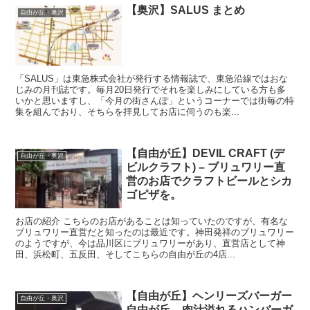
【奥沢】SALUS まとめ
自由が丘・奥沢
「SALUS」は東急株式会社が発行する情報誌で、東急沿線ではおな
じみの月刊誌です。毎月20日発行でそれを楽しみにしている方も多
いかと思いますし、「今月の街さんぽ」というコーナーでは街毎の特
集を組んでおり、そちらを拝見してお店に伺うのも楽...
【自由が丘】DEVIL CRAFT (デ
自由が丘・奥沢
ビルクラフト) – ブリュワリー直
営のお店でクラフトビールとシカ
ゴピザを。
お店の紹介 こちらのお店があることは知っていたのですが、有名な
ブリュワリー直営だと知ったのは最近です。神田発祥のブリュワリー
のようですが、今は品川区にブリュワリーがあり、直営店として神
田、浜松町、五反田、そしてこちらの自由が丘の4店...
【自由が丘】ヘンリーズバーガー
自由が丘・奥沢
自由が丘 – 肉汁溢れるハンバーガ