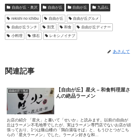
自由が丘・奥沢
自由が丘
自由が丘
九品仏
rekishi no ichibu
自由が丘
自由が丘グルメ
自由が丘ランチ
割烹
和食
自由が丘ディナー
小料理
懐石
レキシノイチブ
あさんて
関連記事
【自由が丘】星火 – 和食料理屋さ
自由が丘・奥沢
んの絶品ラーメン
お店の紹介 「星火」と書いて「せいか」と読みます。以前の自由が
丘はラーメン不毛地帯でしたが、実はラーメン専門店でないお店が頑
張っており、1つは蔭山楼の「鶏白湯塩そば」と、もうひとつがこち
らの「星火ラーメン」でした。ラーメン好きな和...