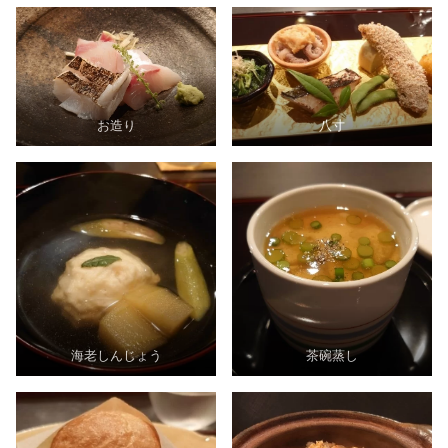
お造り
八寸
海老しんじょう
茶碗蒸し