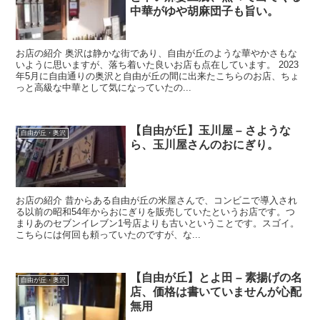
中華がゆや胡麻団子も旨い。
お店の紹介 奥沢は静かな街であり、自由が丘のような華やかさもな
いように思いますが、落ち着いた良いお店も点在しています。 2023
年5月に自由通りの奥沢と自由が丘の間に出来たこちらのお店、ちょ
っと高級な中華として気になっていたの...
【自由が丘】玉川屋 – さような
自由が丘・奥沢
ら、玉川屋さんのおにぎり。
お店の紹介 昔からある自由が丘の米屋さんで、コンビニで導入され
る以前の昭和54年からおにぎりを販売していたというお店です。つ
まりあのセブンイレブン1号店よりも古いということです。スゴイ。
こちらには何回も頼っていたのですが、な...
【自由が丘】とよ田 – 素揚げの名
自由が丘・奥沢
店、価格は書いていませんが心配
無用