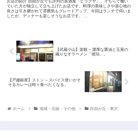
お店の紹介 自由が丘でも評判の居酒屋「ヒラクヤ」、そちらで働い
ていた方が独立して立ち上げたお店です。料理の美味しさや居心地の
良さは引き継がれて雰囲気もグレードアップ、今回はランチで伺いま
したが、ディナーも楽しそうなお店です。 ...
【武蔵小山】楽観 – 濃厚な醤油と玉葱の
織りなすラーメン「琥珀」。
【戸越銀座】ストン – スパイス使いがそ
そるカレーは時々食べたくなる。
ホーム
地域・沿線・その他
自由が丘・奥沢