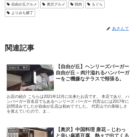
自由が丘グルメ
奥沢グルメ
焼肉
もぐら
よりみち横丁
あさんて
関連記事
【自由が丘】ヘンリーズバーガー
自由が丘・奥沢
自由が丘 – 肉汁溢れるハンバーガ
ーをご機嫌なテラスで頬張る。
お店の紹介 こちらは2021年12月に出来たお店です。 本店であり、ハ
ンバーガー百名店でもあるヘンリーズ バーガー 代官山には2017年に
訪問済みでしたが自由が丘店は初めてでした。 代官山での美味しさ
を覚えていたので、ま...
【奥沢】中国料理 唐花 – じわっ
自由が丘・奥沢
と辛い麻婆豆腐、熱々で出てくる