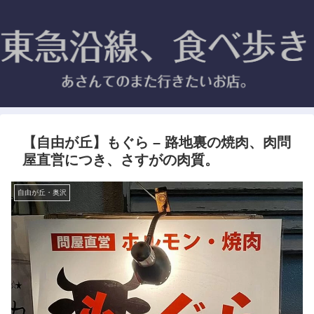
【自由が丘】もぐら – 路地裏の焼肉、肉問
屋直営につき、さすがの肉質。
自由が丘・奥沢