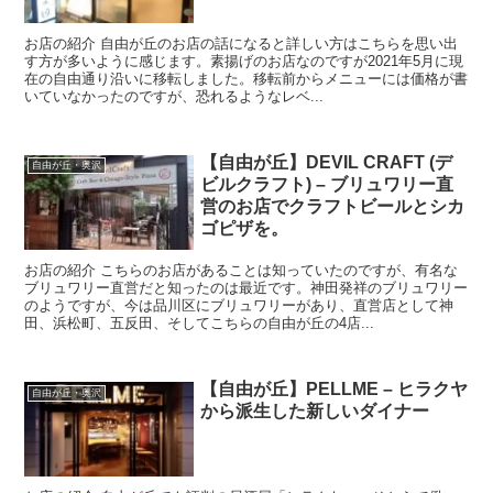
お店の紹介 自由が丘のお店の話になると詳しい方はこちらを思い出
す方が多いように感じます。素揚げのお店なのですが2021年5月に現
在の自由通り沿いに移転しました。移転前からメニューには価格が書
いていなかったのですが、恐れるようなレベ...
【自由が丘】DEVIL CRAFT (デ
自由が丘・奥沢
ビルクラフト) – ブリュワリー直
営のお店でクラフトビールとシカ
ゴピザを。
お店の紹介 こちらのお店があることは知っていたのですが、有名な
ブリュワリー直営だと知ったのは最近です。神田発祥のブリュワリー
のようですが、今は品川区にブリュワリーがあり、直営店として神
田、浜松町、五反田、そしてこちらの自由が丘の4店...
【自由が丘】PELLME – ヒラクヤ
自由が丘・奥沢
から派生した新しいダイナー