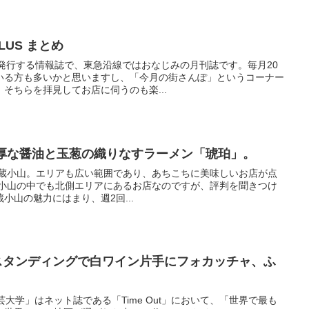
US まとめ
が発行する情報誌で、東急沿線ではおなじみの月刊誌です。毎月20
いる方も多いかと思いますし、「今月の街さんぽ」というコーナー
そちらを拝見してお店に伺うのも楽...
濃厚な醤油と玉葱の織りなすラーメン「琥珀」。
武蔵小山。エリアも広い範囲であり、あちこちに美味しいお店が点
蔵小山の中でも北側エリアにあるお店なのですが、評判を聞きつけ
小山の魅力にはまり、週2回...
– スタンディングで白ワイン片手にフォカッチャ、ふ
。
学芸大学」はネット誌である「Time Out」において、「世界で最も