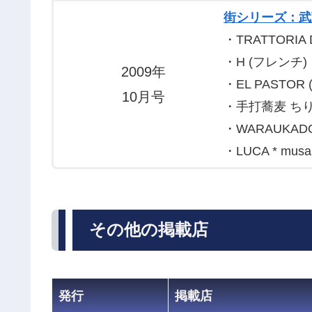
街シリーズ：武
・TRATTORIA
・H (フレンチ
2009年
・EL PASTO
10月号
・手打蕎麦 ちり
・WARAUKAD
・LUCA * mus
その他の掲載店
発行
掲載店