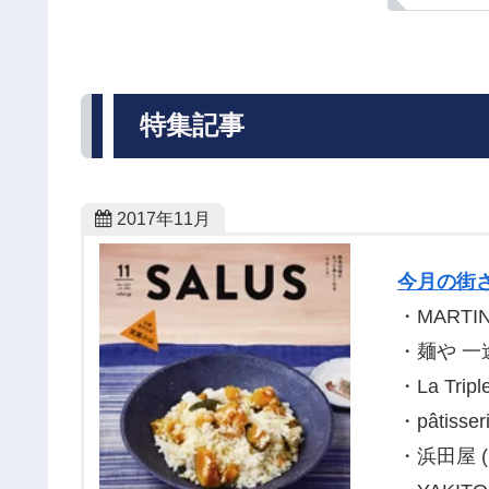
特集記事
2017年11月
今月の街
・MARTI
・麺や 一
・La Tripl
・pâtisse
・浜田屋 