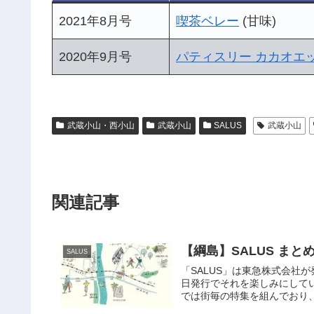
2021年8月号
喫茶ベレー
(甘味)
2020年9月号
パティスリー カカオエッ
武蔵小山・西小山
武蔵小山
SALUS
武蔵小山
関連記事
【綱島】SALUS まと
SALUS
「SALUS」は東急株式会社
日発行でそれを楽しみにして
では街毎の特集を組んでおり、