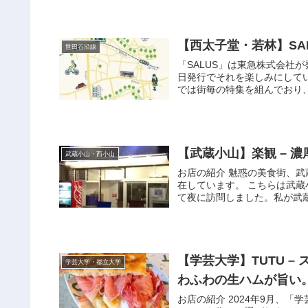
【西太子堂・若林】SAL
世田谷沿線
「SALUS」は東急株式会社
日発行でそれを楽しみにして
では街毎の特集を組んでおり、
【武蔵小山】楽観 – 
武蔵小山・西小山
お店の紹介 魅惑の美食街、
在しています。 こちらは武
て夜に訪問しました。私が武蔵
【学芸大学】TUTU 
学芸大学・都立大学
わふわの生ハムが旨い
お店の紹介 2024年9月、「