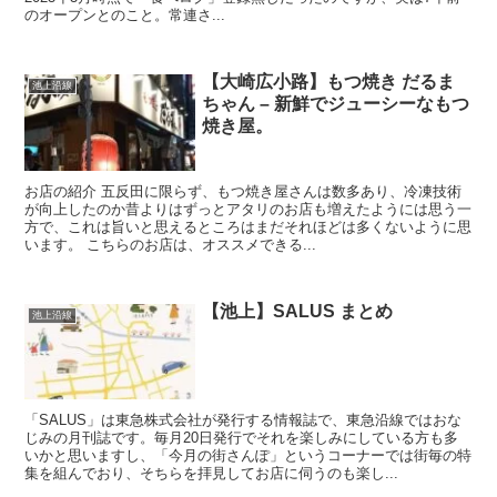
のオープンとのこと。常連さ...
【大崎広小路】もつ焼き だるま
池上沿線
ちゃん – 新鮮でジューシーなもつ
焼き屋。
お店の紹介 五反田に限らず、もつ焼き屋さんは数多あり、冷凍技術
が向上したのか昔よりはずっとアタリのお店も増えたようには思う一
方で、これは旨いと思えるところはまだそれほどは多くないように思
います。 こちらのお店は、オススメできる...
【池上】SALUS まとめ
池上沿線
「SALUS」は東急株式会社が発行する情報誌で、東急沿線ではおな
じみの月刊誌です。毎月20日発行でそれを楽しみにしている方も多
いかと思いますし、「今月の街さんぽ」というコーナーでは街毎の特
集を組んでおり、そちらを拝見してお店に伺うのも楽し...