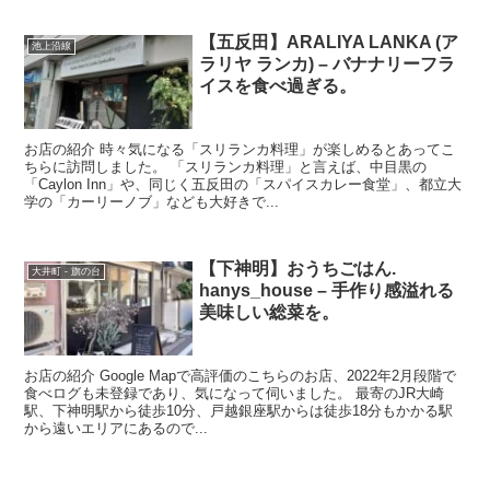
【五反田】ARALIYA LANKA (ア
池上沿線
ラリヤ ランカ) – バナナリーフラ
イスを食べ過ぎる。
お店の紹介 時々気になる「スリランカ料理」が楽しめるとあってこ
ちらに訪問しました。 「スリランカ料理」と言えば、中目黒の
「Caylon Inn」や、同じく五反田の「スパイスカレー食堂」、都立大
学の「カーリーノブ」なども大好きで...
【下神明】おうちごはん.
大井町 - 旗の台
hanys_house –
手作り感溢れる
美味しい総菜を。
お店の紹介 Google Mapで高評価のこちらのお店、2022年2月段階で
食べログも未登録であり、気になって伺いました。 最寄のJR大崎
駅、下神明駅から徒歩10分、戸越銀座駅からは徒歩18分もかかる駅
から遠いエリアにあるので...