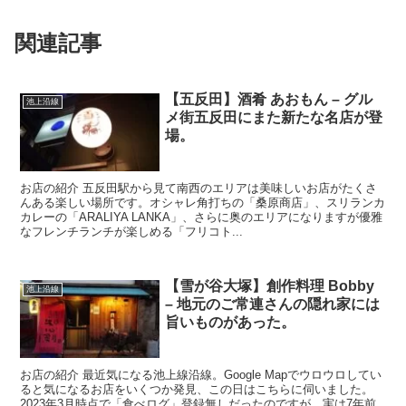
関連記事
【五反田】酒肴 あおもん – グル
池上沿線
メ街五反田にまた新たな名店が登
場。
お店の紹介 五反田駅から見て南西のエリアは美味しいお店がたくさ
んある楽しい場所です。オシャレ角打ちの「桑原商店」、スリランカ
カレーの「ARALIYA LANKA」、さらに奥のエリアになりますが優雅
なフレンチランチが楽しめる「フリコト...
【雪が谷大塚】創作料理 Bobby
池上沿線
– 地元のご常連さんの隠れ家には
旨いものがあった。
お店の紹介 最近気になる池上線沿線。Google Mapでウロウロしてい
ると気になるお店をいくつか発見、この日はこちらに伺いました。
2023年3月時点で「食べログ」登録無しだったのですが、実は7年前