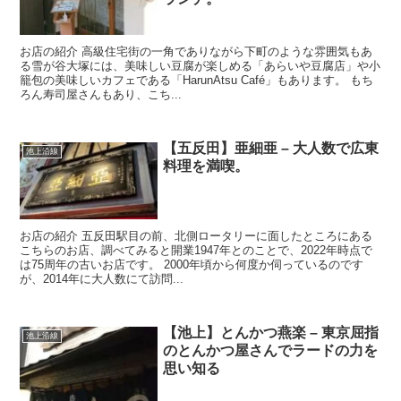
お店の紹介 高級住宅街の一角でありながら下町のような雰囲気もあ
る雪が谷大塚には、美味しい豆腐が楽しめる「あらいや豆腐店」や小
籠包の美味しいカフェである「HarunAtsu Café」もあります。 もち
ろん寿司屋さんもあり、こち...
【五反田】亜細亜 – 大人数で広東
池上沿線
料理を満喫。
お店の紹介 五反田駅目の前、北側ロータリーに面したところにある
こちらのお店、調べてみると開業1947年とのことで、2022年時点で
は75周年の古いお店です。 2000年頃から何度か伺っているのです
が、2014年に大人数にて訪問...
【池上】とんかつ燕楽 – 東京屈指
池上沿線
のとんかつ屋さんでラードの力を
思い知る