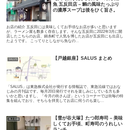
魚 五反田店 – 鯛の風味たっぷり
の濃厚スープは後をひく旨さ。
お店の紹介 五反田には美味しくてお手頃なお店が多いと思います
が、ラーメン屋も数多く存在します。そんな五反田に2022年3月に開
店したこちらのお店、錦糸町で人気を博したお店が五反田にも出店し
たようです。 こってりとしながら魚なの...
【戸越銀座】SALUS まとめ
SALUS
「SALUS」は東急株式会社が発行する情報誌で、東急沿線ではおな
じみの月刊誌です。毎月20日発行でそれを楽しみにしている方も多
いかと思いますし、「今月の街さんぽ」というコーナーでは街毎の特
集を組んでおり、そちらを拝見してお店に伺うのも楽し...
【雪が谷大塚】たつ郎寿司 – 美味
池上沿線
しくてお手頃、町寿司のうれしい
ランチ。