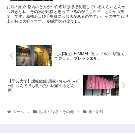
お店の紹介 都内のとんかつ百名店はほぼ制覇しているくらいとんか
つ好きな私。その私が屈指と思っているのがこちらの「とんかつ燕
楽」です。新橋および千鳥町にもお店があるのですが、その中でも池
上が特に大好きです。 御成門の燕楽で1...
【大岡山】HIMMEL (ヒンメル) – 駅近く
で買える、プレッツエル。
【学芸大学】讃岐饂飩 恩家 (おんや) – 行
列に並んででも食べたい駅前のうどん
屋。
ホーム
地域・沿線・その他
池上沿線