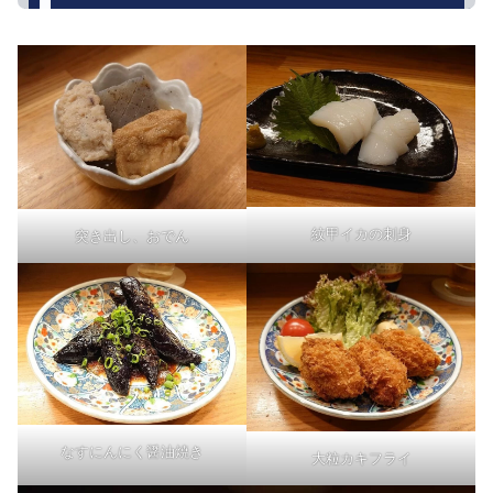
紋甲イカの刺身
突き出し、おでん
なすにんにく醤油焼き
大粒カキフライ