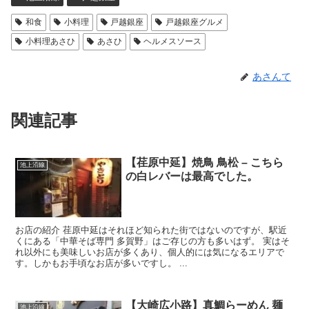
和食
小料理
戸越銀座
戸越銀座グルメ
小料理あさひ
あさひ
ヘルメスソース
あさんて
関連記事
【荏原中延】焼鳥 鳥松 – こちら
池上沿線
の白レバーは最高でした。
お店の紹介 荏原中延はそれほど知られた街ではないのですが、駅近
くにある「中華そば専門 多賀野」はご存じの方も多いはず。 実はそ
れ以外にも美味しいお店が多くあり、個人的には気になるエリアで
す。しかもお手頃なお店が多いですし。 ...
【大崎広小路】真鯛らーめん 麺
池上沿線