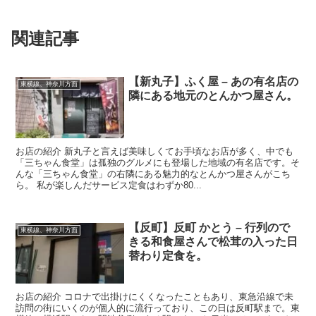
関連記事
【新丸子】ふく屋 – あの有名店の
東横線、神奈川方面
隣にある地元のとんかつ屋さん。
お店の紹介 新丸子と言えば美味しくてお手頃なお店が多く、中でも
「三ちゃん食堂」は孤独のグルメにも登場した地域の有名店です。そ
んな「三ちゃん食堂」の右隣にある魅力的なとんかつ屋さんがこち
ら。 私が楽しんだサービス定食はわずか80...
【反町】反町 かとう – 行列ので
東横線、神奈川方面
きる和食屋さんで松茸の入った日
替わり定食を。
お店の紹介 コロナで出掛けにくくなったこともあり、東急沿線で未
訪問の街にいくのが個人的に流行っており、この日は反町駅まで。東