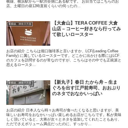
横線、横浜駅から一駅渋谷側にある駅です。 お目当てはこちらのお
店。土曜日の昼12時直前くらいの伺ったの...
【大倉山】TERA COFFEE 大倉
東横線、神奈川方面
山店 – コーヒー好きなら行ってみ
て欲しいロースター
お店の紹介 こちらは堀口珈琲系と言いますか、LCF(Leading Coffee
Family) に属しているロースターです。どこかに出かける際にはLCF
のカフェを訪問するのが常なのですが、こちらはその中でも正統派と
思えるロースタ...
【新丸子】春日 たから舟 – 生ま
東横線、神奈川方面
ぐろを出す江戸前寿司、おおぶり
のネタでおなかいっぱい
お店の紹介 日本人なら時々お寿司が食べたくなると思いますが、美
味しいお寿司をおなかいっぱい楽しめるお店がこちらです。私が美味
しく頂いていると、大将が次々とネタを追加してくれたこともあり、
ただでさえボリューム満点だったのに、すっかり...