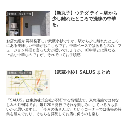
【新丸子】ウチダ テイ – 駅から
東横線、神奈川方面
少し離れたところで洗練の中華
を。
お店の紹介 再開発著しい武蔵小杉ですが、駅から少し離れたところ
にある美味しい中華がおこちらです。中華ベースではあるものの、フ
ュージョン料理と言った方が近いでしょうか。 町中華とは異なる、
上品な中華なのですが、それでいてお手頃感...
【武蔵小杉】SALUS まとめ
東横線、神奈川方面
「SALUS」は東急株式会社が発行する情報誌で、東急沿線ではおな
じみの月刊誌です。毎月20日発行でそれを楽しみにしている方も多
いかと思いますし、「今月の街さんぽ」というコーナーでは街毎の特
集を組んでおり、そちらを拝見してお店に伺うのも楽し...