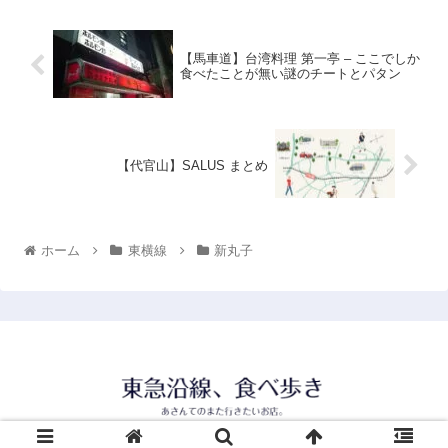
【馬車道】台湾料理 第一亭 – ここでしか
食べたことが無い謎のチートとパタン
【代官山】SALUS まとめ
ホーム
東横線
新丸子
© 2021 東急沿線、食べ歩き.