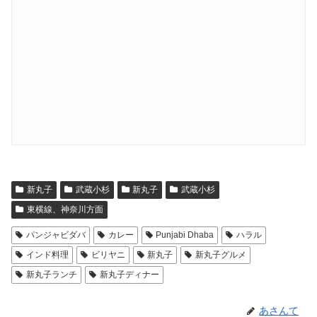
新丸子
武蔵小杉
新丸子
武蔵小杉
東横線、神奈川方面
パンジャビダバ
カレー
Punjabi Dhaba
ハラル
インド料理
ビリヤニ
新丸子
新丸子グルメ
新丸子ランチ
新丸子ディナー
あさんて