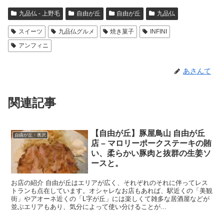
九品仏 - 上野毛
自由が丘
自由が丘
九品仏
スイーツ
九品仏グルメ
焼き菓子
INFINI
アンフィニ
あさんて
関連記事
【自由が丘】豚屋鳥山 自由が丘
自由が丘・奥沢
店 – マロリーポークステーキの賄
い、柔らかい豚肉と抜群の生姜ソ
ースと。
お店の紹介 自由が丘はエリアが広く、それぞれのそれに伴ってレス
トランも点在しています。オシャレなお店もあれば、駅近くの「美観
街」やアオーネ近くの「L字が丘」には楽しくて雑多な居酒屋などが
並ぶエリアもあり、気分によって使い分けることが...