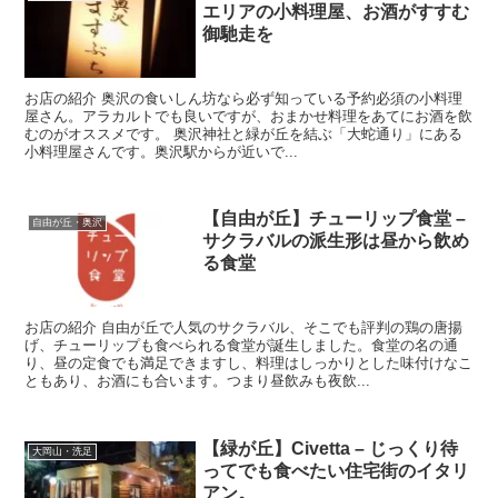
エリアの小料理屋、お酒がすすむ
御馳走を
お店の紹介 奥沢の食いしん坊なら必ず知っている予約必須の小料理
屋さん。アラカルトでも良いですが、おまかせ料理をあてにお酒を飲
むのがオススメです。 奥沢神社と緑が丘を結ぶ「大蛇通り」にある
小料理屋さんです。奥沢駅からが近いで...
【自由が丘】チューリップ食堂 –
自由が丘・奥沢
サクラバルの派生形は昼から飲め
る食堂
お店の紹介 自由が丘で人気のサクラバル、そこでも評判の鶏の唐揚
げ、チューリップも食べられる食堂が誕生しました。食堂の名の通
り、昼の定食でも満足できますし、料理はしっかりとした味付けなこ
ともあり、お酒にも合います。つまり昼飲みも夜飲...
【緑が丘】Civetta – じっくり待
大岡山・洗足
ってでも食べたい住宅街のイタリ
アン。