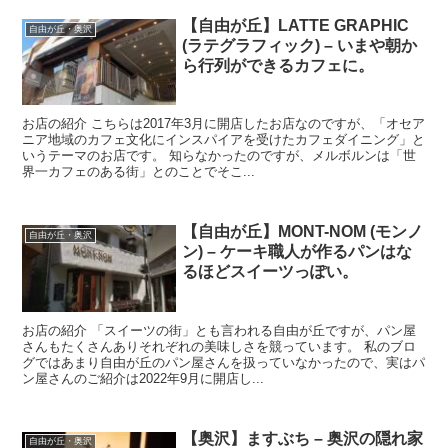
【自由が丘】LATTE GRAPHIC
自由が丘・奥沢
(ラテグラフィック) – いまや朝か
ら行列ができるカフェに。
お店の紹介 こちらは2017年3月に開店したお店なのですが、「オセア
ニア地域のカフェ文化にインスパイアを受けたカフェダイニング」と
いうテーマのお店です。 知らなかったのですが、メルボルンは「世
界一カフェのある街」とのことでそこ...
【自由が丘】MONT-NOM (モンノ
自由が丘・奥沢
ン) – ケーキ職人が作るパンはな
るほどスイーツっぽい。
お店の紹介 「スイーツの街」とも言われる自由が丘ですが、パン屋
さんもたくさんありそれぞれの美味しさを競っています。 私のブロ
グではあまり自由が丘のパン屋さんを扱っていなかったので、実はパ
ン屋さんのご紹介は2022年9月に開店し...
【奥沢】ますぶち – 奥沢の隠れ家
自由が丘・奥沢