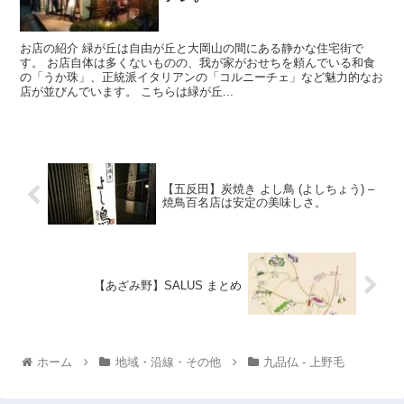
お店の紹介 緑が丘は自由が丘と大岡山の間にある静かな住宅街で
す。 お店自体は多くないものの、我が家がおせちを頼んでいる和食
の「うか珠」、正統派イタリアンの「コルニーチェ」など魅力的なお
店が並びんでいます。 こちらは緑が丘...
【五反田】炭焼き よし鳥 (よしちょう) –
焼鳥百名店は安定の美味しさ。
【あざみ野】SALUS まとめ
ホーム
地域・沿線・その他
九品仏 - 上野毛