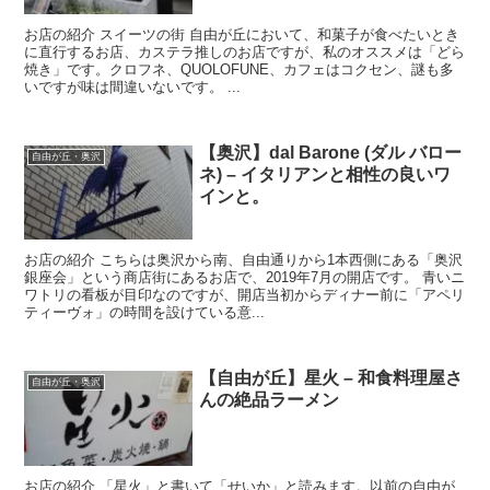
お店の紹介 スイーツの街 自由が丘において、和菓子が食べたいとき
に直行するお店、カステラ推しのお店ですが、私のオススメは「どら
焼き」です。クロフネ、QUOLOFUNE、カフェはコクセン、謎も多
いですが味は間違いないです。 ...
【奥沢】dal Barone (ダル バロー
自由が丘・奥沢
ネ) – イタリアンと相性の良いワ
インと。
お店の紹介 こちらは奥沢から南、自由通りから1本西側にある「奥沢
銀座会」という商店街にあるお店で、2019年7月の開店です。 青いニ
ワトリの看板が目印なのですが、開店当初からディナー前に「アペリ
ティーヴォ」の時間を設けている意...
【自由が丘】星火 – 和食料理屋さ
自由が丘・奥沢
んの絶品ラーメン
お店の紹介 「星火」と書いて「せいか」と読みます。以前の自由が