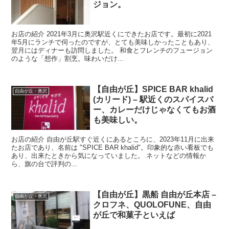
ジョン。
お店の紹介 2021年3月に奥沢駅近くにできたお店です。最初に2021
年5月にランチで伺ったのですが、とても美味しかったこともあり、
翌月にはディナーも訪問しました。 和食とフレンチのフュージョン
のような「想作」割烹。味わいだけ...
【自由が丘】SPICE BAR khalid
自由が丘・奥沢
(カリード) – 駅近くのスパイスバ
ー、カレーだけじゃなくてもお酒
も美味しい。
お店の紹介 自由が丘駅すぐ近くにあるところに、2023年11月に出来
たお店であり、名前は "SPICE BAR khalid"。印象的な赤い看板でも
あり、出来たときから気になっていました。 ネットなどの情報か
ら、旗の台で評判の...
【自由が丘】黒船 自由が丘本店 –
自由が丘・奥沢
クロフネ、QUOLOFUNE、自由
が丘で和菓子といえば