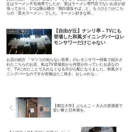
丘はラーメン不毛地帯でしたが、実はラーメン専門店でないお店が頑
張っており、1つは蔭山楼の「鶏白湯塩そば」と、もうひとつがこち
らの「星火ラーメン」でした。ラーメン好きな和...
【自由が丘】ナンリ亭 – TVにも
自由が丘・奥沢
登場した和風ダイニングバーはレ
モンサワーだけじゃない
お店の紹介 「マツコの知らない世界」のレモンサワー特集で紹介さ
れたこちらのお店、私はTV登場前から何度か行っていたお店なの
で、TVに出たことで入れなくなる方が心配になりました。和風ダイ
ニングバーなのですが名物はたこ焼き。おしゃれな...
【都立大学】ぶらんこ – 大人の居酒屋で
旨い肴と日本酒を。