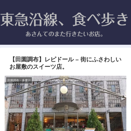
【田園調布】レピドール – 街にふさわしい
お屋敷のスイーツ店。
田園調布・多摩川