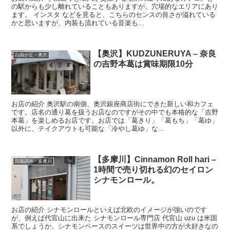
の駅からも少し離れていることもありますが、穴場的なエリアにあり
ます。 インスタ などを見ると、こちらのセンスの良さが溢れている
かと思いますが、内装も流れている音楽も...
【奥沢】KUDZUNERUYA – 奈良
自由が丘・奥沢
の吉野本葛は賞味期限10分
お店の紹介 奥沢駅の南側、奥沢銀座商店街にできた新しい和カフェ
です。店名の通り葛を扱うお店なのですがその中でも本格的な「吉野
本葛」を楽しめるお店です。お店では「葛きり」「葛もち」「葛ゆ」
以外に、テイクアウトも可能な「冷やし葛ゆ」な...
【多摩川】Cinnamon Roll hari –
田園調布・多摩川
1時間で売り切れる幻のセイロン
シナモンロール。
お店の紹介 シナモンロールといえば北欧のイメージが強いのです
が、例えば代官山に出来た シナモンロール専門店 代官山 uzu は米国
系でしょうか。シナモンベースのスイーツは世界中の方が大好きなの