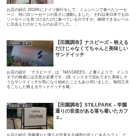
お店の紹介 2019年にドイツ旅行をして、ミュンヘンで食べたソーセ
ージ、特に白ソーセージの旨さに感動しました。それ以来日本でも白
ソーセージを見つけるたびに食べているのですが、納得できるレベル
に出会えたのがこちらのお店でした。 ...
【田園調布】ナスビーズ – 映える
田園調布・多摩川
だけじゃなくてちゃんと美味しい
サンドイッチ
お店の紹介 「ナスビーズ」は「NASSBEES」と書くようで、インス
タでの検索には注意が必要です。(笑 インスタで流れてきた美味しそ
うなサンドイッチが気になり始めたこともあり伺いました。毎回工夫
をこらした映えるサンドイッチを載...
【田園調布】STILLPARK – 学園
田園調布・多摩川
通りの音楽がある落ち着いたカフ
ェ。
お店の紹介 学園通りと環八が交差する場所の近くにあるカフェ。ど