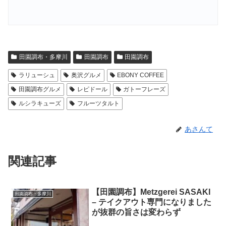
田園調布・多摩川
田園調布
田園調布
ラリューシュ
奥沢グルメ
EBONY COFFEE
田園調布グルメ
レピドール
ガトーフレーズ
ルシラキューズ
フルーツタルト
あさんて
関連記事
【田園調布】Metzgerei SASAKI
田園調布・多摩川
– テイクアウト専門になりました
が抜群の旨さは変わらず