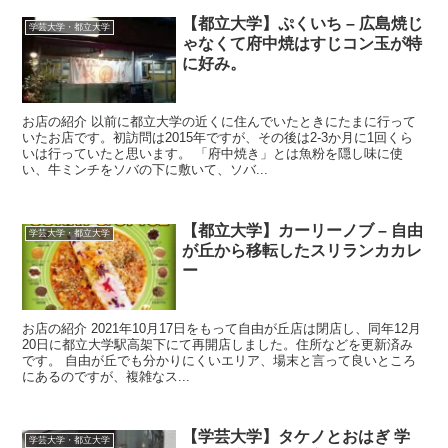
【都立大学】ぷくいち – 広島焼じ
学芸大学・都立大学
ゃなくて府中焼はすじコン玉が特
に好み。
お店の紹介 以前に都立大学の近くに住んでいたときにたまに行って
いたお店です。初訪問は2015年ですが、その後は2-3か月に1回くら
いは行っていたと思います。 「府中焼き」とは魚粉を隠し味に使
い、牛ミンチをソバの下に敷いて、ソバ...
【都立大学】カーリーノブ – 自由
学芸大学・都立大学
が丘から移転したスリランカカレ
ー
お店の紹介 2021年10月17日をもって自由が丘店は閉店し、同年12月
20日に都立大学駅高架下にて再開店しました。住所などを更新済み
です。 自由が丘でも分かりにくいエリア、場末と言って良いところ
にあるのですが、複雑なス...
【学芸大学】タケノとおはぎ 学
学芸大学・都立大学