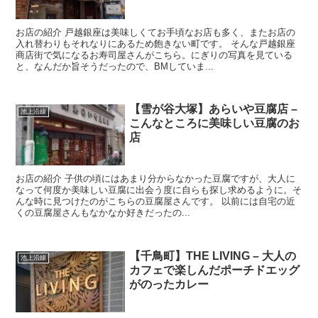
お店の紹介 戸越銀座は美味しくてお手頃なお店も多く、またお店の
入れ替わりもそれなりにあるため飽きない町です。 そんな戸越銀座
商店街で気になるお寿司屋さんがこちら。にぎりの写真を見ている
と、なんだか旨そうだったので、BMしていま...
【雪が谷大塚】あらいや豆腐店 –
池上沿線
こんなところに美味しい豆腐のお
店
お店の紹介 子供の頃にはあまり分からなかった豆腐ですが、大人に
なって何度か美味しい豆腐に出会う度に自らも探し求めるように。そ
んな時に見つけたのがこちらの豆腐屋さんです。 以前には自宅の近
くの豆腐屋さんもなかなか好きだったの...
【千鳥町】THE LIVING – 大人の
池上沿線
カフェで楽しんだポーチドエッグ
がのったカレー