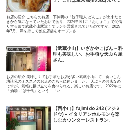
子、これは東京屈指の味わいだ。
お店の紹介 こちらのお店、下神明の「餃子職人 どんこ」が出来たと
きから気になっていたお店であり、2024年9月に「おちょこ」で間借
りする形で武蔵小山駅近くでランチ営業されていたのですが、2025
年7月、満を持して独立店舗をオープンさ...
【武蔵小山】いざかやこばん – 料
武蔵小山・西小山
理も美味しい、お手頃な天ぷら屋
さん。
お店の紹介 美味しくてお手頃なお店が多い武蔵小山にて、食いしん
坊諸兄のオススメのお店のこちらに伺いました。 天ぷらのお店なの
ですが、気軽に揚げ立てを食べられる、楽しいお店です。 2022年に
「酒場 こば千代」という、「い...
【西小山】fujimi do 243 (フジミ
武蔵小山・西小山
ドウ) – イタリアンホルモンを楽
しむカウンターレストラン。