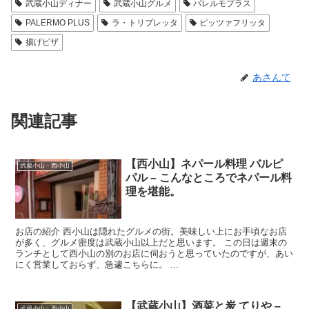
武蔵小山ディナー
武蔵小山グルメ
パレルモプラス
PALERMO PLUS
ラ・トリプレッタ
ピッツァフリッタ
揚げピザ
あさんて
関連記事
【西小山】ネパール料理 バルピ
武蔵小山・西小山
パル – こんなところでネパール料
理を堪能。
お店の紹介 西小山は隠れたグルメの街。美味しい上にお手頃なお店
が多く、グルメ密度は武蔵小山以上だと思います。 この日は週末の
ランチとして西小山の別のお店に伺おうと思っていたのですが、あい
にく営業しておらず、急遽こちらに。 ...
【武蔵小山】酒菜と炭 てりや –
武蔵小山・西小山