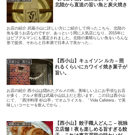
北陸から直送の旨い魚と炭火焼き
お店の紹介 武蔵小山に詳しい方にご紹介して伺ったこちら、北陸の
魚を扱うお店なのですが、あっという間に人気店になり、2015年に
はビブグルマンにも選定されました。北陸の素晴らしい魚をいろんな
形で提供、それらと日本酒で日本人で良かった...
【西小山】キュイソン ルカ – 照
武蔵小山・西小山
れるくらいにカワイイ焼き菓子が
旨い。
お店の紹介 西小山は隠れたグルメの街。美味しい上にお手頃なお店
が多く、グルメ密度は武蔵小山以上だと思います。 この日は西小山
にて、「西洋料理 杉山亭」でオムライスを、「Vida Cafetera」で美
味しいコーヒーを飲んでから...
【西小山】餃子職人どんこ – 祝独
武蔵小山・西小山
立店舗！夜も楽しめる旨すぎる餃