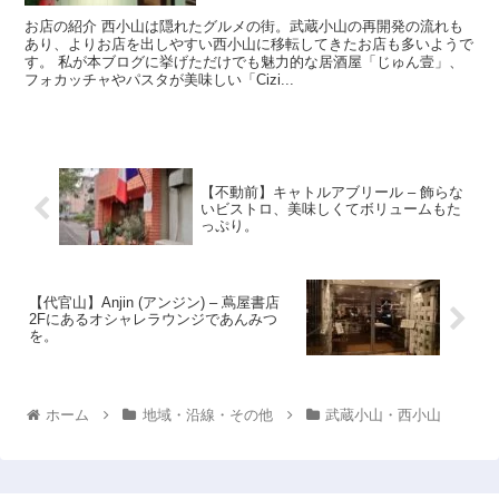
お店の紹介 西小山は隠れたグルメの街。武蔵小山の再開発の流れも
あり、よりお店を出しやすい西小山に移転してきたお店も多いようで
す。 私が本ブログに挙げただけでも魅力的な居酒屋「じゅん壹」、
フォカッチャやパスタが美味しい「Cizi...
【不動前】キャトルアブリール – 飾らな
いビストロ、美味しくてボリュームもた
っぷり。
【代官山】Anjin (アンジン) – 蔦屋書店
2Fにあるオシャレラウンジであんみつ
を。
ホーム
地域・沿線・その他
武蔵小山・西小山