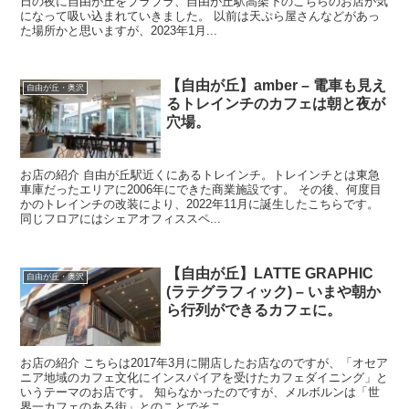
日の夜に自由が丘をブラブラ、自由が丘駅高架下のこちらのお店が気
になって吸い込まれていきました。 以前は天ぷら屋さんなどがあっ
た場所かと思いますが、2023年1月...
【自由が丘】amber – 電車も見え
自由が丘・奥沢
るトレインチのカフェは朝と夜が
穴場。
お店の紹介 自由が丘駅近くにあるトレインチ。トレインチとは東急
車庫だったエリアに2006年にできた商業施設です。 その後、何度目
かのトレインチの改装により、2022年11月に誕生したこちらです。
同じフロアにはシェアオフィススペ...
【自由が丘】LATTE GRAPHIC
自由が丘・奥沢
(ラテグラフィック) – いまや朝か
ら行列ができるカフェに。
お店の紹介 こちらは2017年3月に開店したお店なのですが、「オセア
ニア地域のカフェ文化にインスパイアを受けたカフェダイニング」と
いうテーマのお店です。 知らなかったのですが、メルボルンは「世
界一カフェのある街」とのことでそこ...