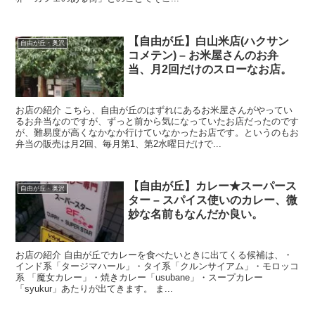
【自由が丘】白山米店(ハクサン
自由が丘・奥沢
コメテン) – お米屋さんのお弁
当、月2回だけのスローなお店。
お店の紹介 こちら、自由が丘のはずれにあるお米屋さんがやってい
るお弁当なのですが、ずっと前から気になっていたお店だったのです
が、難易度が高くなかなか行けていなかったお店です。というのもお
弁当の販売は月2回、毎月第1、第2水曜日だけで...
【自由が丘】カレー★スーパース
自由が丘・奥沢
ター – スパイス使いのカレー、微
妙な名前もなんだか良い。
お店の紹介 自由が丘でカレーを食べたいときに出てくる候補は、・
インド系「タージマハール」・タイ系「クルンサイアム」・モロッコ
系 「魔女カレー」・焼きカレー「usubane」・スープカレー
「syukur」あたりが出てきます。 ま...