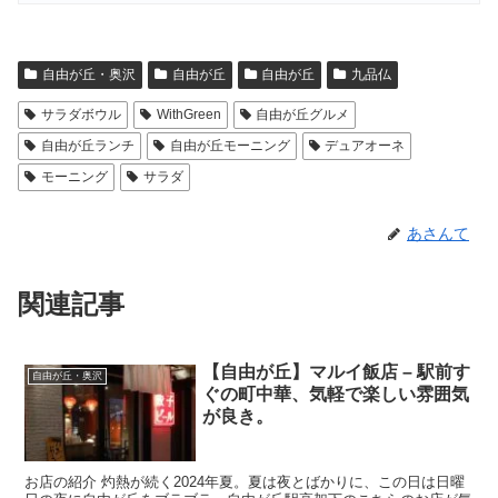
自由が丘・奥沢
自由が丘
自由が丘
九品仏
サラダボウル
WithGreen
自由が丘グルメ
自由が丘ランチ
自由が丘モーニング
デュアオーネ
モーニング
サラダ
あさんて
関連記事
【自由が丘】マルイ飯店 – 駅前す
自由が丘・奥沢
ぐの町中華、気軽で楽しい雰囲気
が良き。
お店の紹介 灼熱が続く2024年夏。夏は夜とばかりに、この日は日曜