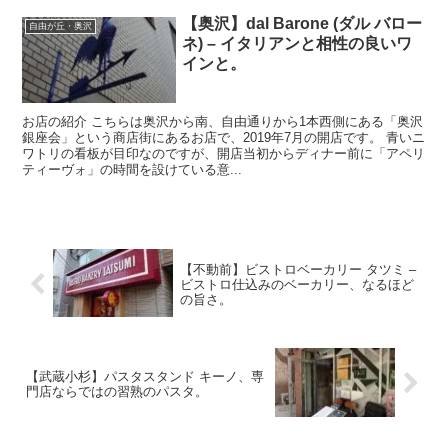
【奥沢】dal Barone (ダル バロー
自由が丘・奥沢
ネ) – イタリアンと相性の良いワ
インと。
お店の紹介 こちらは奥沢から南、自由通りから1本西側にある「奥沢
銀座会」という商店街にあるお店で、2019年7月の開店です。 青いニ
ワトリの看板が目印なのですが、開店当初からディナー前に「アペリ
ティーヴォ」の時間を設けている意...
【不動前】ビストロベーカリー タツミ –
ビストロ仕込みのベーカリー、なるほど
の旨さ。
【武蔵小杉】パスタスタンド キーノ、専
門店ならではの習熟のパスタ。