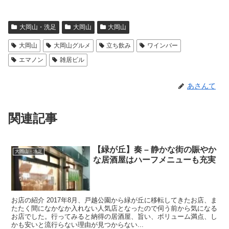
大岡山・洗足
大岡山
大岡山
大岡山
大岡山グルメ
立ち飲み
ワインバー
エマノン
雑居ビル
あさんて
関連記事
【緑が丘】奏 – 静かな街の賑やか
大岡山・洗足
な居酒屋はハーフメニューも充実
お店の紹介 2017年8月、戸越公園から緑が丘に移転してきたお店、ま
たたく間になかなか入れない人気店となったので伺う前から気になる
お店でした。行ってみると納得の居酒屋、旨い、ボリューム満点、し
かも安いと流行らない理由が見つからない...