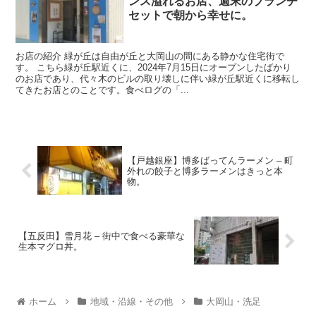
ンス溢れるお店、週末のブランチ
セットで朝から幸せに。
お店の紹介 緑が丘は自由が丘と大岡山の間にある静かな住宅街で
す。 こちら緑が丘駅近くに、2024年7月15日にオープンしたばかり
のお店であり、代々木のビルの取り壊しに伴い緑が丘駅近くに移転し
てきたお店とのことです。食べログの「...
【戸越銀座】博多ばってんラーメン – 町
外れの餃子と博多ラーメンはきっと本
物。
【五反田】雪月花 – 街中で食べる豪華な
生本マグロ丼。
ホーム
地域・沿線・その他
大岡山・洗足