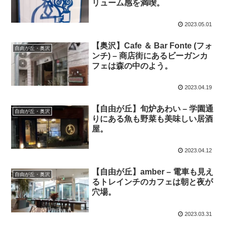
リューム感を満喫。
2023.05.01
【奥沢】Cafe ＆ Bar Fonte (フォ
自由が丘・奥沢
ンチ) – 商店街にあるビーガンカ
フェは森の中のよう。
2023.04.19
【自由が丘】旬炉あわい – 学園通
自由が丘・奥沢
りにある魚も野菜も美味しい居酒
屋。
2023.04.12
【自由が丘】amber – 電車も見え
自由が丘・奥沢
るトレインチのカフェは朝と夜が
穴場。
2023.03.31