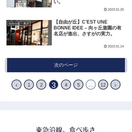
い。
2023.01.20
【自由が丘】C’EST UNE
自由が丘・奥沢
BONNE IDEE – 向ヶ丘遊園の有
名店が進出、さすがの実力。
2023.01.14
次のページ
3
1
2
4
5
…
12