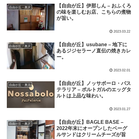
【自由が丘】伊那しん – おふくろ
自由が丘・奥沢
の味を楽しむお店、こちらの煮物
が旨い。
2023.03.22
【自由が丘】usubane – 地下に
自由が丘・奥沢
あるジジセラーノ直伝の焼きカレ
ー。
2023.02.01
【自由が丘】ノッサボーロ・パス
自由が丘・奥沢
テラリア – ポルトガルのエッグタ
ルトは上品な味わい。
2023.01.27
【自由が丘】BAGLE BASE –
自由が丘・奥沢
2022年末にオープンしたベーグ
ルサンドはクリームチーズが旨