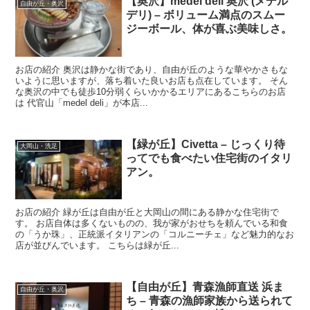
【奥沢】medel deli 奥沢 (メデル
自由が丘・奥沢
デリ) – ボリューム満点のスムー
ジーボール、体が喜ぶ美味しさ。
お店の紹介 奥沢は静かな街であり、自由が丘のような華やかさもな
いように思いますが、落ち着いた良いお店も点在しています。 そん
な奥沢の中でも徒歩10分弱くらいかかるエリアにあるこちらのお店
は 代官山「medel deli」が本店...
【緑が丘】Civetta – じっくり待
大岡山・洗足
ってでも食べたい住宅街のイタリ
アン。
お店の紹介 緑が丘は自由が丘と大岡山の間にある静かな住宅街で
す。 お店自体は多くないものの、我が家がおせちを頼んでいる和食
の「うか珠」、正統派イタリアンの「コルニーチェ」など魅力的なお
店が並びんでいます。 こちらは緑が丘...
【自由が丘】青森漁師直送 浜ま
自由が丘・奥沢
ち – 青森の漁師家族から送られて