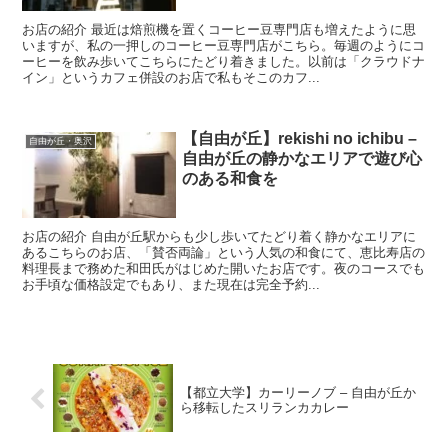
お店の紹介 最近は焙煎機を置くコーヒー豆専門店も増えたように思
いますが、私の一押しのコーヒー豆専門店がこちら。毎週のようにコ
ーヒーを飲み歩いてこちらにたどり着きました。以前は「クラウドナ
イン」というカフェ併設のお店で私もそこのカフ...
【自由が丘】rekishi no ichibu –
自由が丘・奥沢
自由が丘の静かなエリアで遊び心
のある和食を
お店の紹介 自由が丘駅からも少し歩いてたどり着く静かなエリアに
あるこちらのお店、「賛否両論」という人気の和食にて、恵比寿店の
料理長まで務めた和田氏がはじめた開いたお店です。夜のコースでも
お手頃な価格設定でもあり、また現在は完全予約...
【都立大学】カーリーノブ – 自由が丘か
ら移転したスリランカカレー