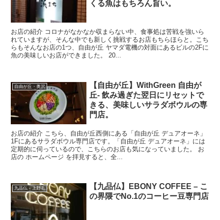
くる魚はもちろん旨い。
お店の紹介 コロナがなかなか収まらない中、食事処は苦戦を強いら
れていますが、そんな中でも新しく挑戦するお店もちらほらと。こち
らもそんなお店の1つ、自由が丘 ヤマダ電機の対面にあるビルの2Fに
魚の美味しいお店ができました。 20...
【自由が丘】WithGreen 自由が
自由が丘・奥沢
丘- 飲み過ぎた翌日にリセットで
きる、美味しいサラダボウルの専
門店。
お店の紹介 こちら、自由が丘西側にある「自由が丘 デュアオーネ」
1Fにあるサラダボウル専門店です。「自由が丘 デュアオーネ」には
定期的に伺っているので、こちらのお店も気になっていました。 お
店の ホームページ を拝見すると、全...
【九品仏】EBONY COFFEE – こ
九品仏 - 上野毛
の界隈でNo.1のコーヒー豆専門店